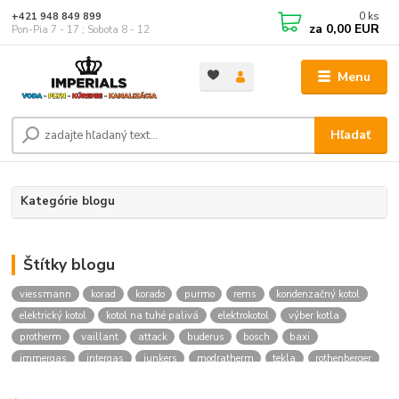
0
ks
+421 948 849 899
za
0,00 EUR
Pon-Pia 7 - 17 ; Sobota 8 - 12
Menu
Hľadať
Kategórie blogu
Štítky blogu
viessmann
korad
korado
purmo
rems
kondenzačný kotol
elektrický kotol
kotol na tuhé palivá
elektrokotol
výber kotla
protherm
vaillant
attack
buderus
bosch
baxi
immergas
intergas
junkers
modratherm
tekla
rothenberger
hansgrohe
novaservis
kielle
festa
vodoinstalcny material