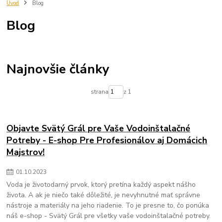
trnava
eshop
predjna
Radiator
kupelnovy radiator
Úvod
Blog
vypocet energetickej ucinnosti
vypocet radiatora
imperialshop
Blog
radiatory lacno
mechanické filtre na vodu
vložky do mechanických filtrov na vodu
čistenie pitnej vody
zlepšenie kvality vody
filtrovanie nečistôt vo vode
odstraňovanie sedimentov z vody
voda v domácnosti
Najnovšie články
mechanické filtre pre domácnosť
údržba filtra na vodu
výmena vložky do filtra na vodu
chutná pitná voda
strana
z 1
ochrana domácich spotrebičov
zdravie a voda
Objavte Svätý Grál pre Vaše Vodoinštalačné
Potreby - E-shop Pre Profesionálov aj Domácich
Majstrov!
01
.
10
.
2023
Voda je životodarný prvok, ktorý pretína každý aspekt nášho
života. A ak je niečo také dôležité, je nevyhnutné mať správne
nástroje a materiály na jeho riadenie. To je presne to, čo ponúka
náš e-shop - Svätý Grál pre všetky vaše vodoinštalačné potreby.