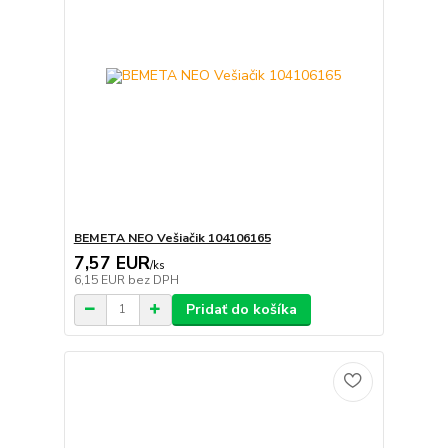
BEMETA NEO Vešiačik 104106165
7,57 EUR
/
ks
6,15 EUR
bez DPH
Pridať do košíka