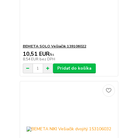
BEMETA SOLO Vešiačik 139106022
10,51 EUR
/
ks
8,54 EUR
bez DPH
Pridať do košíka