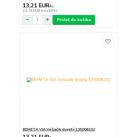
13,21 EUR
/
ks
10,74 EUR
bez DPH
Pridať do košíka
BEMETA VIA Vešiačik dvojitý 135006232