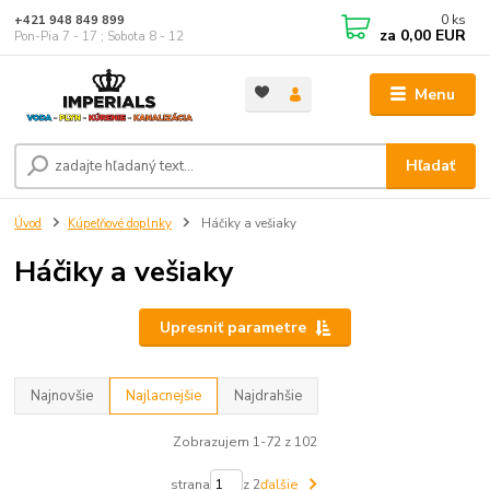
0
ks
+421 948 849 899
za
0,00 EUR
Pon-Pia 7 - 17 ; Sobota 8 - 12
Menu
Hľadať
Úvod
Kúpeľňové doplnky
Háčiky a vešiaky
Háčiky a vešiaky
Upresniť parametre
Najnovšie
Najlacnejšie
Najdrahšie
Zobrazujem 1-72 z 102
strana
z 2
ďalšie