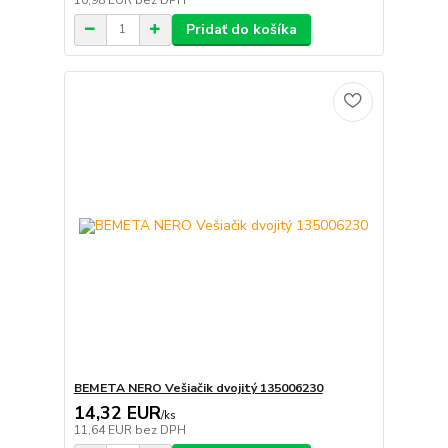
Pridať do košíka
BEMETA NERO Vešiačik dvojitý 135006230
14,32 EUR
/
ks
11,64 EUR
bez DPH