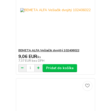
BEMETA ALFA Vešiačik dvojitý 102406022
9,06 EUR
/
ks
7,37 EUR
bez DPH
Pridať do košíka