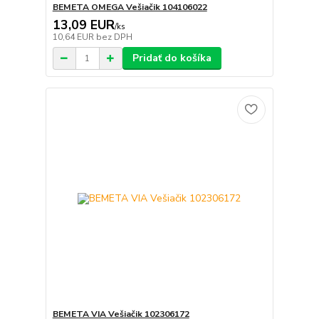
BEMETA OMEGA Vešiačik 104106022
13,09 EUR
/
ks
10,64 EUR
bez DPH
Pridať do košíka
BEMETA VIA Vešiačik 102306172