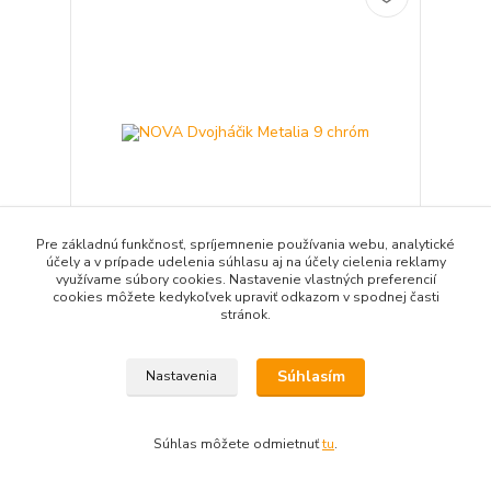
Pre základnú funkčnosť, spríjemnenie používania webu, analytické
účely a v prípade udelenia súhlasu aj na účely cielenia reklamy
využívame súbory cookies. Nastavenie vlastných preferencií
cookies môžete kedykoľvek upraviť odkazom v spodnej časti
NOVA Dvojháčik Metalia 9 chróm
stránok.
14,99 EUR
/
ks
12,19 EUR
bez DPH
Súhlasím
Nastavenia
Pridať do košíka
Súhlas môžete odmietnuť
tu
.