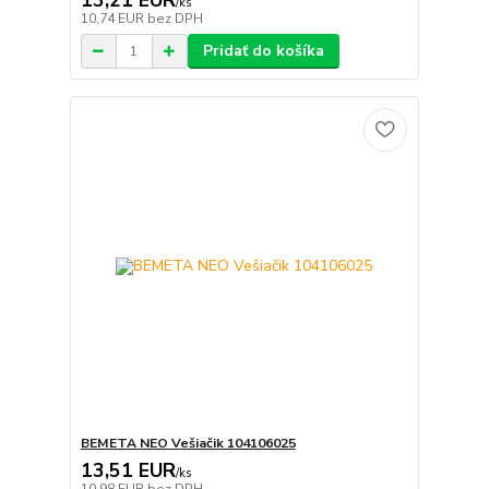
13,21 EUR
/
ks
10,74 EUR
bez DPH
Pridať do košíka
BEMETA NEO Vešiačik 104106025
13,51 EUR
/
ks
10,98 EUR
bez DPH