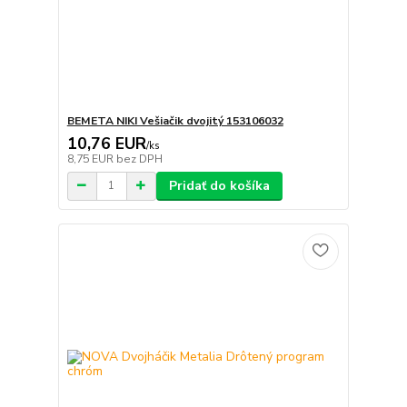
BEMETA NIKI Vešiačik dvojitý 153106032
10,76 EUR
/
ks
8,75 EUR
bez DPH
Pridať do košíka