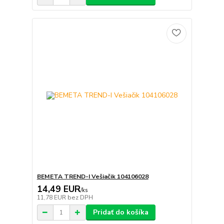
BEMETA TREND-I Vešiačik 104106028
14,49 EUR
/
ks
11,78 EUR
bez DPH
Pridať do košíka