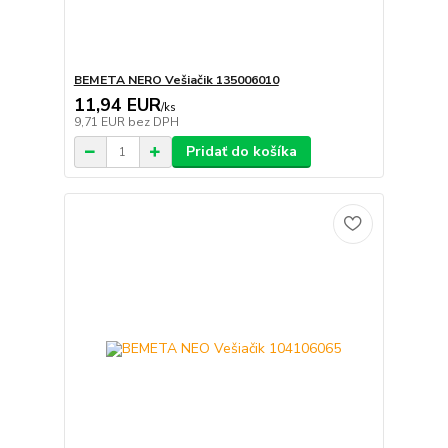
BEMETA NERO Vešiačik 135006010
11,94 EUR
/
ks
9,71 EUR
bez DPH
Pridať do košíka