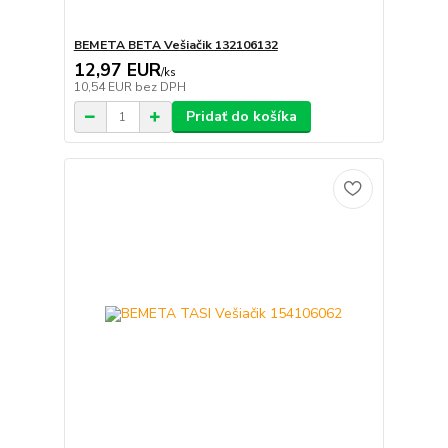
BEMETA BETA Vešiačik 132106132
12,97 EUR
/
ks
10,54 EUR
bez DPH
Pridať do košíka