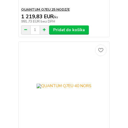
QUANTUM Q7EU 25 NODZ/E
1 219,83 EUR
/
ks
991,73 EUR
bez DPH
Pridať do košíka