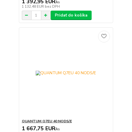
1 392,95 EUR
/
ks
1 132,48 EUR
bez DPH
Pridať do košíka
QUANTUM Q7EU 40 NODS/E
1 667,75 EUR
/
ks