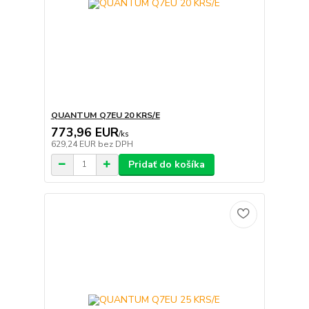
QUANTUM Q7EU 20 KRS/E
773,96 EUR
/
ks
629,24 EUR
bez DPH
Pridať do košíka