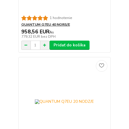
1 hodnotenie
QUANTUM Q7EU 40 NORS/E
958,56 EUR
/
ks
779,32 EUR
bez DPH
Pridať do košíka