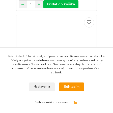
Pridať do košíka
Pre základnú funkčnosť, spríjemnenie používania webu, analytické
účely a v prípade udelenia súhlasu aj na účely cielenia reklamy
využívame súbory cookies. Nastavenie vlastných preferencií
cookies môžete kedykoľvek upraviť odkazom v spodnej časti
stránok.
Súhlasím
Nastavenia
ARISTON SGA X 300 EE
1 885,81 EUR
/
ks
Súhlas môžete odmietnuť
tu
.
1 533,18 EUR
bez DPH
Pridať do košíka