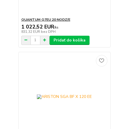
QUANTUM Q7EU 20 NODZ/E
1 022,52 EUR
/
ks
831,32 EUR
bez DPH
Pridať do košíka