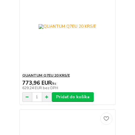
QUANTUM Q7EU 20 KRS/E
773,96 EUR
/
ks
629,24 EUR
bez DPH
Pridať do košíka