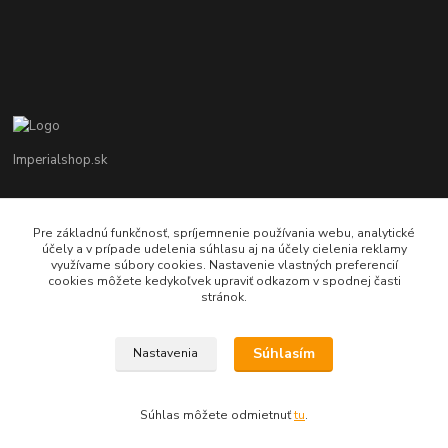
Imperialshop.sk
+421 948 849 899
Pon-Pia 7 - 17 ; Sobota 8 - 12
Pre základnú funkčnosť, spríjemnenie používania webu, analytické
účely a v prípade udelenia súhlasu aj na účely cielenia reklamy
využívame súbory cookies. Nastavenie vlastných preferencií
obchod@imperialshop.sk
cookies môžete kedykoľvek upraviť odkazom v spodnej časti
stránok.
Súhlasím
Nastavenia
imperialshop.sk
Súhlas môžete odmietnuť
tu
.
Vytvorené na
Eshop-rychlo.sk