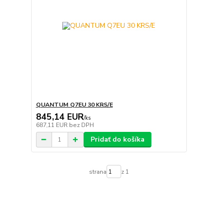
QUANTUM Q7EU 30 KRS/E
845,14 EUR
/
ks
687,11 EUR
bez DPH
Pridať do košíka
strana
z 1