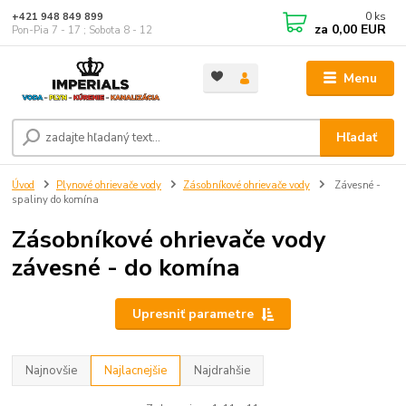
0
ks
+421 948 849 899
za
0,00 EUR
Pon-Pia 7 - 17 ; Sobota 8 - 12
Menu
Hľadať
Úvod
Plynové ohrievače vody
Zásobníkové ohrievače vody
Závesné -
spaliny do komína
Zásobníkové ohrievače vody
závesné - do komína
Upresniť parametre
Najnovšie
Najlacnejšie
Najdrahšie