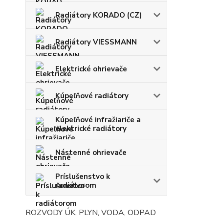
Radiátory KORADO (CZ)
Radiátory VIESSMANN
Elektrické ohrievače
Kúpeľňové radiátory
Kúpeľňové infražiariče a
elektrické radiátory
Nástenné ohrievače
Príslušenstvo k
radiátorom
ROZVODY ÚK, PLYN, VODA, ODPAD