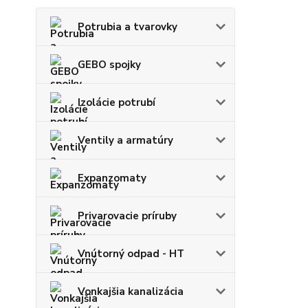
Potrubia a tvarovky
GEBO spojky
Izolácie potrubí
Ventily a armatúry
Expanzomaty
Privarovacie príruby
Vnútorný odpad - HT
Vonkajšia kanalizácia