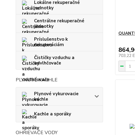
Lokálne rekuperačné
jednotky
Centrálne rekuperačné
jednotky
QUANTU
Príslušenstvo k
rekuperáciám
864,
703,22 
Čističky vzduchu a
odvlhčovače
PLYNOVÉ KACHLE
Plynové vykurovacie
kachle
Kachle a sporáky
OHRIEVAČE VODY