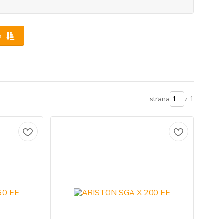
e
strana
z 1