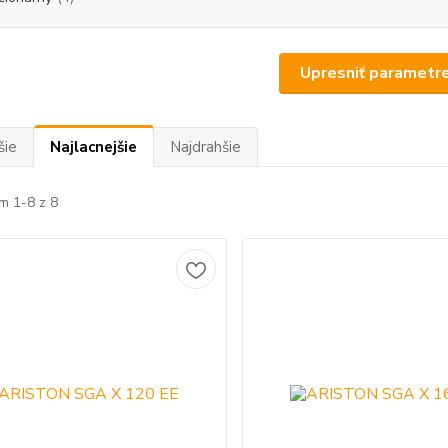
Upresniť parametr
šie
Najlacnejšie
Najdrahšie
m 1-8 z 8