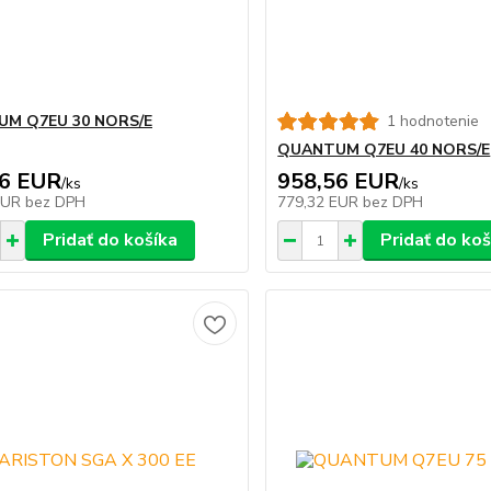
M Q7EU 30 NORS/E
1 hodnotenie
QUANTUM Q7EU 40 NORS/E
96 EUR
958,56 EUR
/
ks
/
ks
EUR
bez DPH
779,32 EUR
bez DPH
Pridať do košíka
Pridať do koš