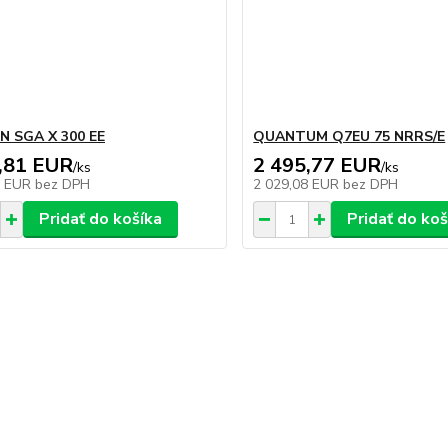
N SGA X 300 EE
QUANTUM Q7EU 75 NRRS/E
,81 EUR
2 495,77 EUR
/
ks
/
ks
8 EUR
bez DPH
2 029,08 EUR
bez DPH
Pridať do košíka
Pridať do koš