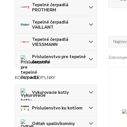
Tepelné čerpadlá
PROTHERM
Tepelné čerpadlá
VAILLANT
Tepelné čerpadlá
Najnov
VIESSMANN
Príslušenstvo pre tepelné
Zobrazuje
čerpadlá
KOTLY A DOPLNKY
Vykurovacie kotly
Príslušenstvo ku kotlom
Odťah spalín/komíny