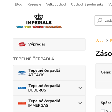
Blog
Rezenzie
Veľkoobchod
Obchodné podmienky
Vo
Úvod
P
Výpredaj
Záso
TEPELNÉ ČERPADLÁ
Tepelné čerpadlá
Cena:
ATTACK
Tepelné čerpadlá
BUDERUS
Tepelné čerpadlá
Spôso
IMMERGAS
Sta