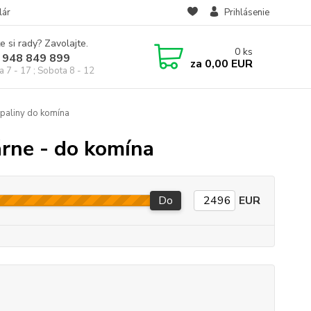
lár
Prihlásenie
e si rady? Zavolajte.
0
ks
 948 849 899
za
0,00 EUR
a 7 - 17 ; Sobota 8 - 12
spaliny do komína
árne - do komína
Do
EUR