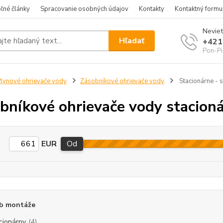
ľné články
Spracovanie osobných údajov
Kontakty
Kontaktný formu
Neviet
Hľadať
+421
Pon-Pi
lynové ohrievače vody
Zásobníkové ohrievače vody
Stacionárne - 
bníkové ohrievače vody stacion
EUR
Od
b montáže
cionárny
(4)