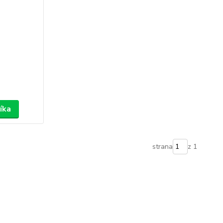
íka
strana
z 1