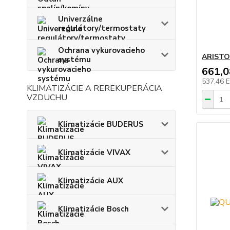
Univerzálne
regulátory/termostaty
Ochrana vykurovacieho
ARISTO
systému
661,
537,46 
KLIMATIZÁCIE A REREKUPERÁCIA
VZDUCHU
Klimatizácie BUDERUS
Klimatizácie VIVAX
Klimatizácie AUX
Klimatizácie Bosch