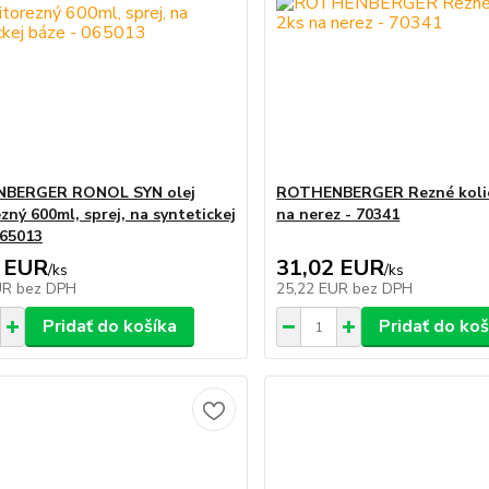
BERGER RONOL SYN olej
ROTHENBERGER Rezné koli
zný 600ml, sprej, na syntetickej
na nerez - 70341
065013
 EUR
31,02 EUR
/
ks
/
ks
UR
bez DPH
25,22 EUR
bez DPH
Pridať do košíka
Pridať do koš