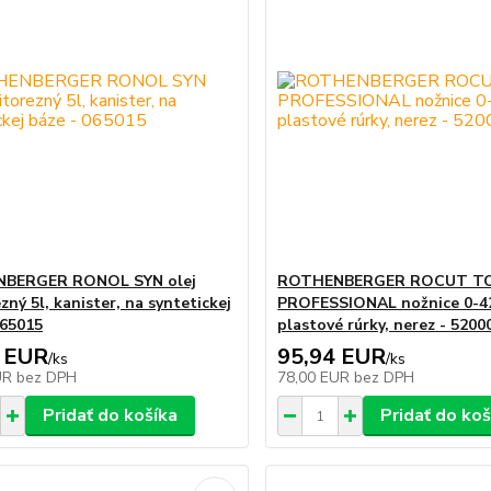
BERGER RONOL SYN olej
ROTHENBERGER ROCUT TC
zný 5l, kanister, na syntetickej
PROFESSIONAL nožnice 0-4
065015
plastové rúrky, nerez - 5200
 EUR
95,94 EUR
/
ks
/
ks
UR
bez DPH
78,00 EUR
bez DPH
Pridať do košíka
Pridať do koš