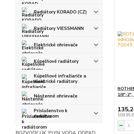
Radiátory KORADO (CZ)
Radiátory VIESSMANN
Elektrické ohrievače
Kúpeľňové radiátory
Kúpeľňové infražiariče a
elektrické radiátory
ROTHEN
1/8"-2",
Nástenné ohrievače
135,
Príslušenstvo k
109,95 
radiátorom
ROZVODY ÚK, PLYN, VODA, ODPAD