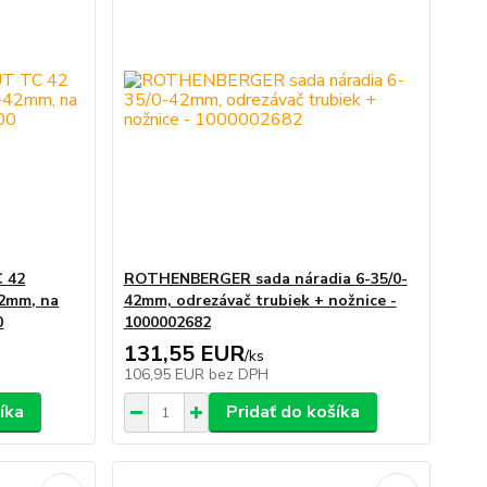
 42
ROTHENBERGER sada náradia 6-35/0-
2mm, na
42mm, odrezávač trubiek + nožnice -
0
1000002682
131,55 EUR
/
ks
106,95 EUR
bez DPH
íka
Pridať do košíka