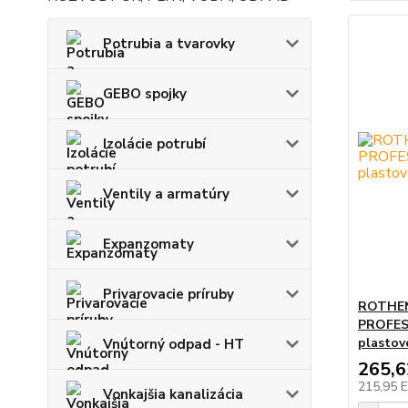
Potrubia a tvarovky
GEBO spojky
Izolácie potrubí
Ventily a armatúry
Expanzomaty
Privarovacie príruby
ROTHEN
PROFES
plastové
Vnútorný odpad - HT
265,
215,95 
Vonkajšia kanalizácia