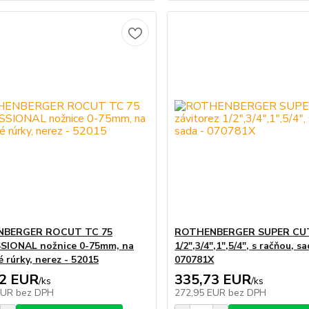
BERGER ROCUT TC 75
ROTHENBERGER SUPER CUT 
SIONAL nožnice 0-75mm, na
1/2",3/4",1",5/4", s račňou, sa
 rúrky, nerez - 52015
070781X
62 EUR
335,73 EUR
/
ks
/
ks
EUR
bez DPH
272,95 EUR
bez DPH