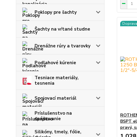
Poklopy pre šachty
Doprav
Šachty na vŕtané studne
Drenážne rúry a tvarovky
Podlahové kúrenie
Tesniace materiály,
tesnenia
Spojovací materiál
Príslušenstvo na
ROTHEN
spájkovanie
BSPT ele
pravý, 
Silikóny, tmely, fólie,
1 028