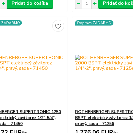
Pridať do košíka
Pridať do koš
a ZADARMO
Doprava ZADARMO
BERGER SUPERTRONIC 1250
ROTHENBERGER SUPERTRO
ktrický závitorez 1/2"-5/4",
BSPT elektrický závitorez 1/
sada - 71450
pravý, sada - 71256
,22 EUR
1 776,06 EUR
/
ks
/
ks