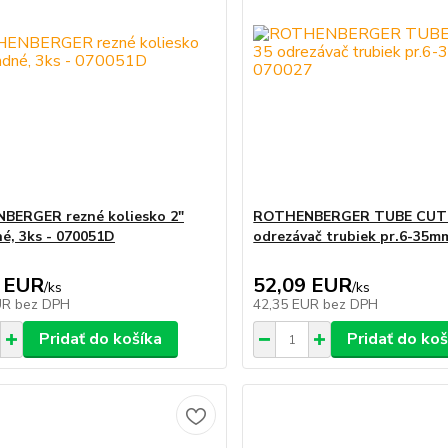
BERGER rezné koliesko 2"
ROTHENBERGER TUBE CUT
é, 3ks - 070051D
odrezávač trubiek pr.6-35m
 EUR
52,09 EUR
/
ks
/
ks
UR
bez DPH
42,35 EUR
bez DPH
Pridať do košíka
Pridať do koš