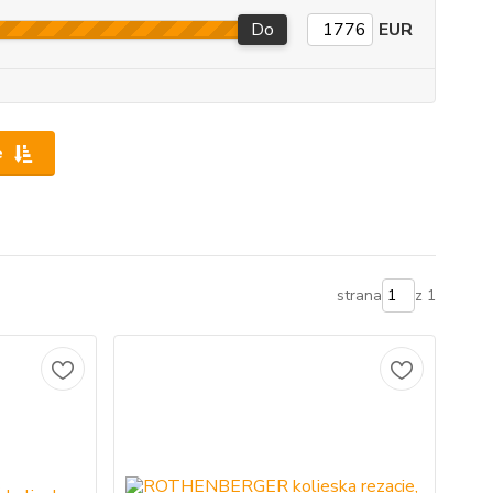
Do
EUR
e
strana
z 1