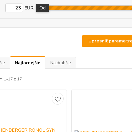
EUR
Od
Upresniť parametr
šie
Najlacnejšie
Najdrahšie
m 1-17 z 17