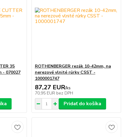
TER 35
ROTHENBERGER rezák 10-42mm, na
m - 070027
nerezové vlnité rúrky CSST -
1000001747
87,27 EUR
/
ks
70,95 EUR
bez DPH
íka
Pridať do košíka