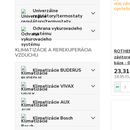
Univerzálne
regulátory/termostaty
Ochrana vykurovacieho
systému
KLIMATIZÁCIE A REREKUPERÁCIA
ROTHEN
VZDUCHU
závitore
báze - 
Klimatizácie BUDERUS
23,31
18,95 E
Klimatizácie VIVAX
Klimatizácie AUX
Klimatizácie Bosch