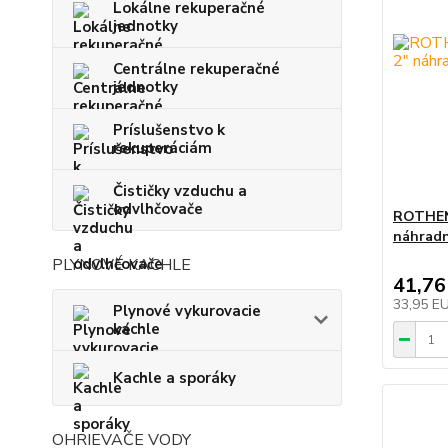
Lokálne rekuperačné
jednotky
Centrálne rekuperačné
jednotky
Príslušenstvo k
rekuperáciám
Čističky vzduchu a
odvlhčovače
ROTHEN
náhradn
PLYNOVÉ KACHLE
41,76
33,95 E
Plynové vykurovacie
kachle
Kachle a sporáky
OHRIEVAČE VODY