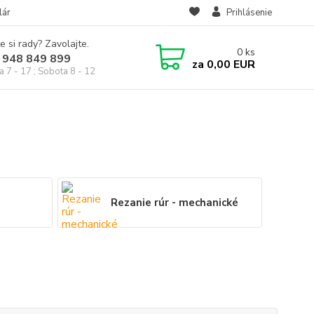
lár
Prihlásenie
e si rady? Zavolajte.
0
ks
 948 849 899
za
0,00 EUR
a 7 - 17 ; Sobota 8 - 12
Rezanie rúr - mechanické