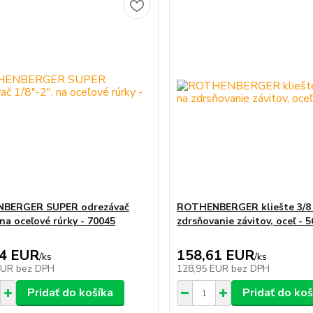
BERGER SUPER odrezávač
ROTHENBERGER kliešte 3/8 "
 na oceľové rúrky - 70045
zdrsňovanie závitov, oceľ - 
24 EUR
158,61 EUR
/
ks
/
ks
EUR
bez DPH
128,95 EUR
bez DPH
Pridať do košíka
Pridať do koš