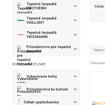
Tepelné čerpadlá
Cena:
PROTHERM
Tepelné čerpadlá
VAILLANT
Tepelné čerpadlá
VIESSMANN
Príslušenstvo pre tepelné
Najnov
čerpadlá
Zobrazuje
KOTLY A DOPLNKY
Vykurovacie kotly
Príslušenstvo ku kotlom
Odťah spalín/komíny