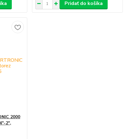
íka
Pridať do košíka
NIC 2000
4"-2",