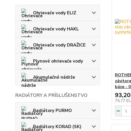
Ohrievače vody ELIZ
Ohrievače vody HAKL
Ohrievače vody DRAŽICE
Plynové ohrievače vody
ROTHEN
Akumulačné nádrže
závitore
báze - 
93,20
RADIÁTORY A PRÍSLUŠENSTVO
75,77 E
Radiátory PURMO
Radiátory KORAD (SK)