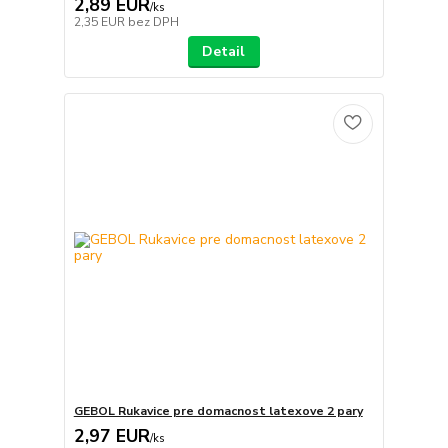
2,89 EUR
/
ks
2,35 EUR
bez DPH
Detail
GEBOL Rukavice pre domacnost latexove 2 pary
2,97 EUR
/
ks