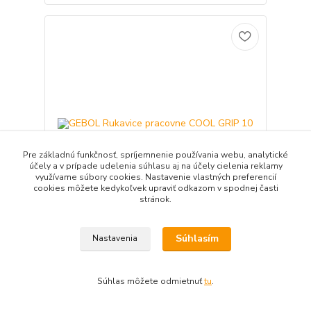
Pre základnú funkčnosť, spríjemnenie používania webu, analytické
účely a v prípade udelenia súhlasu aj na účely cielenia reklamy
využívame súbory cookies. Nastavenie vlastných preferencií
cookies môžete kedykoľvek upraviť odkazom v spodnej časti
stránok.
GEBOL Rukavice pracovne COOL GRIP 10
Súhlasím
Nastavenia
3,81 EUR
/
ks
3,10 EUR
bez DPH
Súhlas môžete odmietnuť
tu
.
Detail