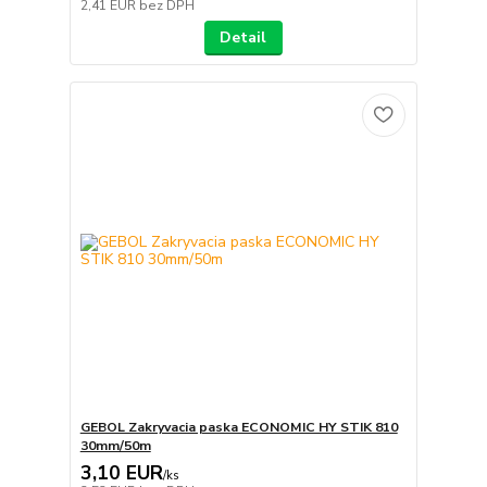
2,41 EUR
bez DPH
Detail
GEBOL Zakryvacia paska ECONOMIC HY STIK 810
30mm/50m
3,10 EUR
/
ks