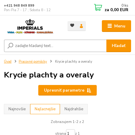
0
ks
+421 948 849 899
za
0,00 EUR
Pon-Pia 7 - 17 ; Sobota 8 - 12
Menu
Hľadať
Úvod
Pracovné pomôcky
Krycie plachty a overaly
Krycie plachty a overaly
Upresniť parametre
Najnovšie
Najlacnejšie
Najdrahšie
Zobrazujem 1-2 z 2
strana
z 1