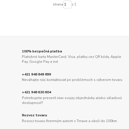
strana
z 1
100% bezpečná platba
Platobné karty MasterCard, Visa, platby cez QR kódy, Apple
Pay, Google Pay a iné
+421 948 849 899
Neváhajte nás kontaktovať pri problémoch s výberom tovaru
+421 948 630 604
Potrebujete preveriť stav svojej objednávky alebo skladovú
dostupnosť?
Rozvoz tovaru
Rozvoz tovaru firemným autom v Trnave a okolí do 100km.