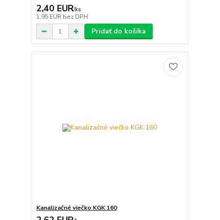
2,40 EUR
/
ks
1,95 EUR
bez DPH
Pridať do košíka
Kanalizačné viečko KGK 160
2,62 EUR