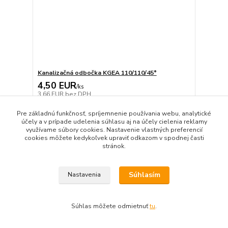
Kanalizačná odbočka KGEA 110/110/45°
4,50 EUR
/
ks
3,66 EUR
bez DPH
Pridať do košíka
Pre základnú funkčnosť, spríjemnenie používania webu, analytické
účely a v prípade udelenia súhlasu aj na účely cielenia reklamy
využívame súbory cookies. Nastavenie vlastných preferencií
cookies môžete kedykoľvek upraviť odkazom v spodnej časti
stránok.
Súhlasím
Nastavenia
Súhlas môžete odmietnuť
tu
.