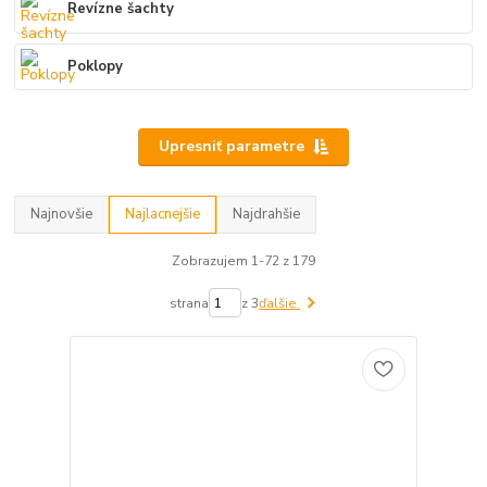
Revízne šachty
Poklopy
Upresniť parametre
Najnovšie
Najlacnejšie
Najdrahšie
Zobrazujem 1-72 z 179
strana
z 3
ďalšie