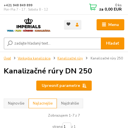
0
ks
+421 948 849 899
za
0,00 EUR
Pon-Pia 7 - 17 ; Sobota 8 - 12
Menu
Hľadať
Úvod
Vonkajšia kanalizácia
Kanalizačné rúry
Kanalizačné rúry 250
Kanalizačné rúry DN 250
Upresniť parametre
Najnovšie
Najlacnejšie
Najdrahšie
Zobrazujem 1-7 z 7
strana
z 1