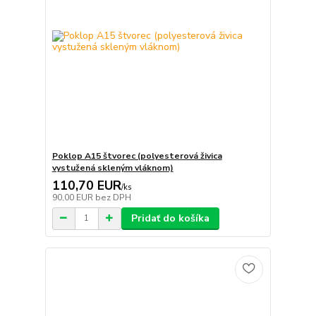
Poklop A15 štvorec (polyesterová živica
vystužená skleným vláknom)
110,70 EUR
/
ks
90,00 EUR
bez DPH
Pridať do košíka