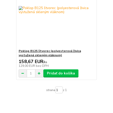
Poklop B125 štvorec (polyesterová živica
vystužená skleným vláknom)
158,67 EUR
/
ks
129,00 EUR
bez DPH
Pridať do košíka
strana
z 1