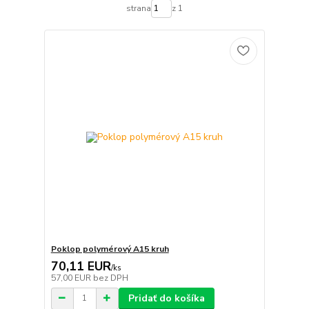
strana
z 1
Poklop polymérový A15 kruh
70,11 EUR
/
ks
57,00 EUR
bez DPH
Pridať do košíka