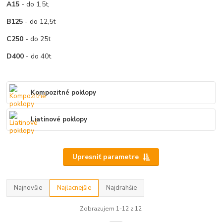
A15
- do 1,5t,
B125
- do 12,5t
C250
- do 25t
D400
- do 40t
Kompozitné poklopy
Liatinové poklopy
Upresniť parametre
Najnovšie
Najlacnejšie
Najdrahšie
Zobrazujem 1-12 z 12