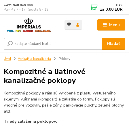
0
ks
+421 948 849 899
za
0,00 EUR
Pon-Pia 7 - 17 ; Sobota 8 - 12
Menu
Hľadať
Úvod
Vonkajšia kanalizácia
Poklopy
Kompozitné a liatinové
kanalizačné poklopy
Kompozitné poklopy a rám sú vyrobené z plastu vystuženého
sklenými vláknami (kompozit) a zaliatím do formy. Poklopy sú
vhodné pre vozovky, pešie zóny, parkovacie plochy, zelené plochy
atď.
Triedy zaťaženia poklopov: