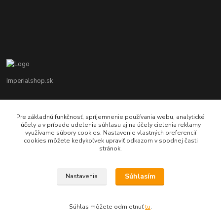
Imperialshop.sk
+421 948 849 899
Pon-Pia 7 - 17 ; Sobota 8 - 12
Pre základnú funkčnosť, spríjemnenie používania webu, analytické
účely a v prípade udelenia súhlasu aj na účely cielenia reklamy
využívame súbory cookies. Nastavenie vlastných preferencií
obchod@imperialshop.sk
cookies môžete kedykoľvek upraviť odkazom v spodnej časti
stránok.
Súhlasím
Nastavenia
imperialshop.sk
Súhlas môžete odmietnuť
tu
.
Vytvorené na
Eshop-rychlo.sk