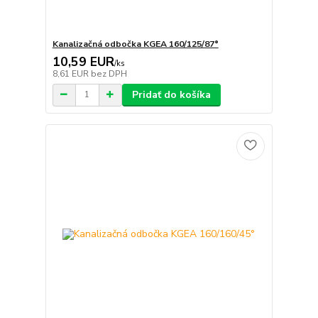
Kanalizačná odbočka KGEA 160/125/87°
10,59 EUR
/
ks
8,61 EUR
bez DPH
Pridať do košíka