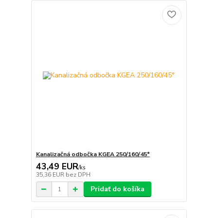
Kanalizačná odbočka KGEA 250/160/45°
43,49 EUR
/
ks
35,36 EUR
bez DPH
Pridať do košíka