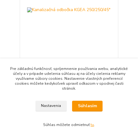
Kanalizačná odbočka KGEA 250/250/45°
65,30 EUR
/
ks
Pre základnú funkčnosť, spríjemnenie používania webu, analytické
53,09 EUR
bez DPH
účely a v prípade udelenia súhlasu aj na účely cielenia reklamy
využívame súbory cookies. Nastavenie vlastných preferencií
Pridať do košíka
cookies môžete kedykoľvek upraviť odkazom v spodnej časti
stránok.
Súhlasím
Nastavenia
Súhlas môžete odmietnuť
tu
.