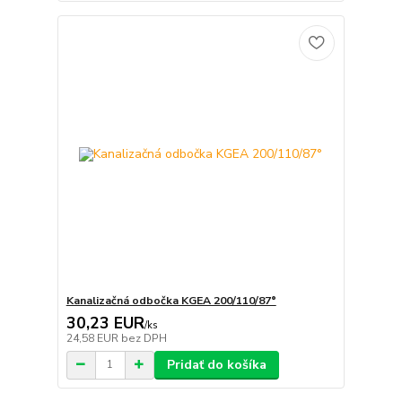
Kanalizačná odbočka KGEA 200/110/87°
30,23 EUR
/
ks
24,58 EUR
bez DPH
Pridať do košíka