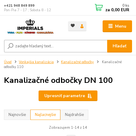
0
ks
+421 948 849 899
za
0,00 EUR
Pon-Pia 7 - 17 ; Sobota 8 - 12
Menu
Hľadať
Úvod
Vonkajšia kanalizácia
Kanalizačné odbočky
Kanalizačné
odbočky 110
Kanalizačné odbočky DN 100
Upresniť parametre
Najnovšie
Najlacnejšie
Najdrahšie
Zobrazujem 1-14 z 14