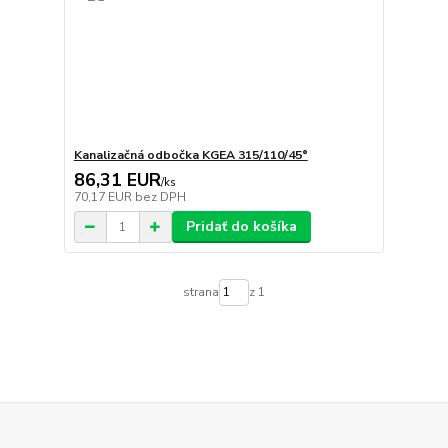
Kanalizačná odbočka KGEA 315/110/45°
86,31 EUR
/
ks
70,17 EUR
bez DPH
Pridať do košíka
strana
z 1