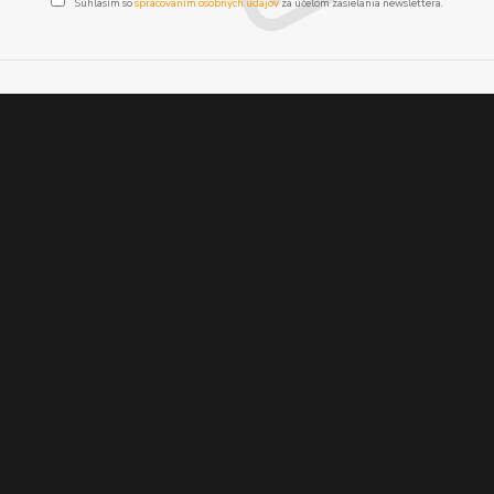
Súhlasím so
spracovaním osobných údajov
za účelom zasielania newslettera.