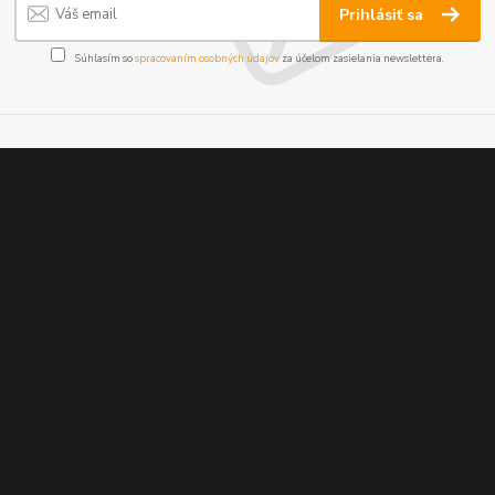
Prihlásiť sa
Súhlasím so
spracovaním osobných údajov
za účelom zasielania newslettera.