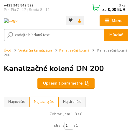
0
ks
+421 948 849 899
za
0,00 EUR
Pon-Pia 7 - 17 ; Sobota 8 - 12
Menu
Hľadať
Úvod
Vonkajšia kanalizácia
Kanalizačné kolená
Kanalizačné kolená
200
Kanalizačné kolená DN 200
Upresniť parametre
Najnovšie
Najlacnejšie
Najdrahšie
Zobrazujem 1-8 z 8
strana
z 1