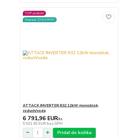
TOP produkt
Doprava ZADARMO
ATTACK INVERTER R32 12kW monoblok,
vzduch/voda
6 791,96 EUR
/
ks
5 521,92 EUR
bez DPH
Pridať do košíka