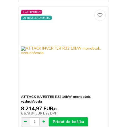
TOP produkt
Doprava ZADARMO
ATTACK INVERTER R32 19kW monoblok,
vzduch/voda
8 214,97 EUR
/
ks
6 678,84 EUR
bez DPH
Pridať do košíka