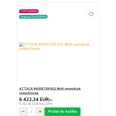
TOP produkt
Doprava ZADARMO
ATTACK INVERTER R32 9kW monoblok,
vzduch/voda
6 422,34 EUR
/
ks
5 221,41 EUR
bez DPH
Pridať do košíka