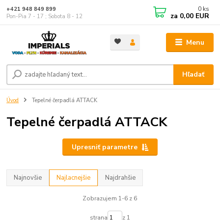
0
ks
+421 948 849 899
za
0,00 EUR
Pon-Pia 7 - 17 ; Sobota 8 - 12
Menu
Hľadať
Úvod
Tepelné čerpadlá ATTACK
Tepelné čerpadlá ATTACK
Upresniť parametre
Najnovšie
Najlacnejšie
Najdrahšie
Zobrazujem 1-6 z 6
strana
z 1