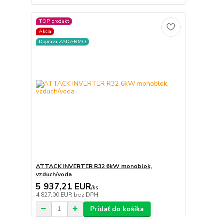
TOP produkt
Akcia
Doprava ZADARMO
ATTACK INVERTER R32 6kW monoblok,
vzduch/voda
5 937,21 EUR
/
ks
4 827,00 EUR
bez DPH
Pridať do košíka