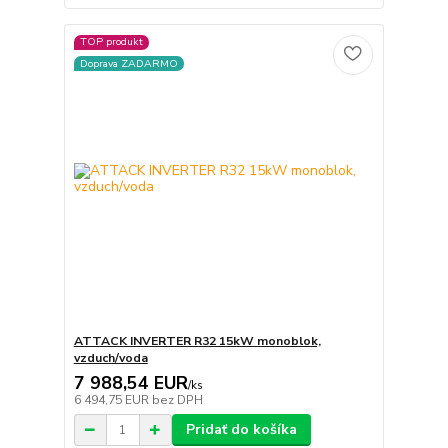
TOP produkt
Doprava ZADARMO
ATTACK INVERTER R32 15kW monoblok,
vzduch/voda
7 988,54 EUR
/
ks
6 494,75 EUR
bez DPH
Pridať do košíka