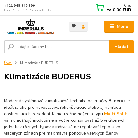
0
ks
+421 948 849 899
za
0,00 EUR
Pon-Pia 7 - 17 ; Sobota 8 - 12
Menu
Hľadať
Úvod
Klimatizácie BUDERUS
Klimatizácie BUDERUS
Moderná systémová klimatizačná technika od značky
Buderus
je
ideálna ako pre novostavby, rekonštrukcie alebo aj náhrada
dosluhujúcich zariadení. Klimatizačné riešenia typu
Multi Split
vám umožňujú modulárne a voľne kombinovať až 5 vnútorných
jednotiek rôznych typov a individuálne regulovať teplotu vo
viacerých zónach pre maximálne pohodlie všetkých členov