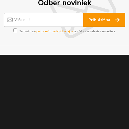
Odber noviniek
Prihlásiť sa
Súhlasím so
spracovaním osobných údajov
za účelom zasielania newslettera.