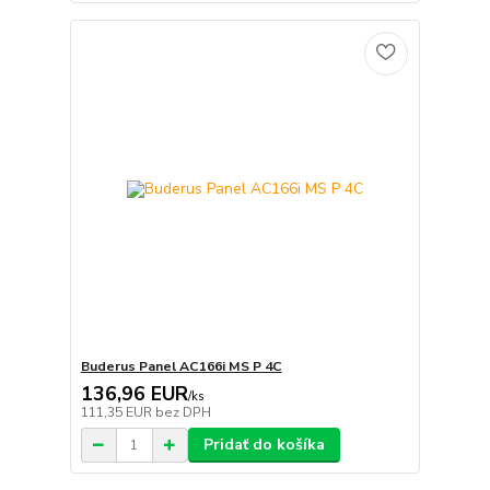
Buderus Panel AC166i MS P 4C
136,96 EUR
/
ks
111,35 EUR
bez DPH
Pridať do košíka