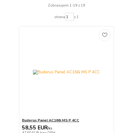
Zobrazujem 1-19 z 19
strana
z 1
Buderus Panel AC166i MS P 4CC
58,55 EUR
/
ks
47,60 EUR
bez DPH