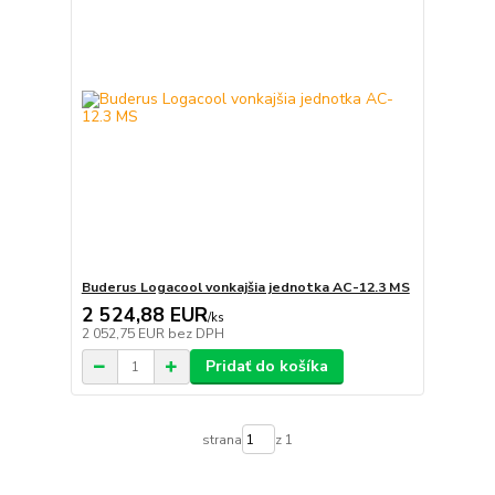
Buderus Logacool vonkajšia jednotka AC-12.3 MS
2 524,88 EUR
/
ks
2 052,75 EUR
bez DPH
Pridať do košíka
strana
z 1