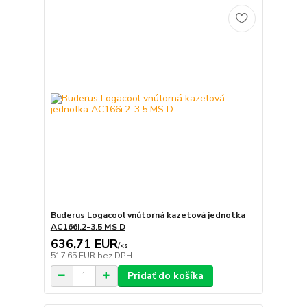
Buderus Logacool vnútorná kazetová jednotka
AC166i.2-3.5 MS D
636,71 EUR
/
ks
517,65 EUR
bez DPH
Pridať do košíka