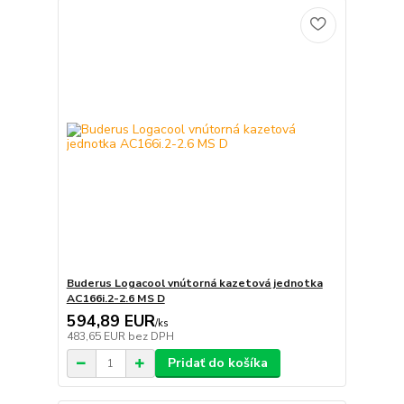
Buderus Logacool vnútorná kazetová jednotka
AC166i.2-2.6 MS D
594,89 EUR
/
ks
483,65 EUR
bez DPH
Pridať do košíka