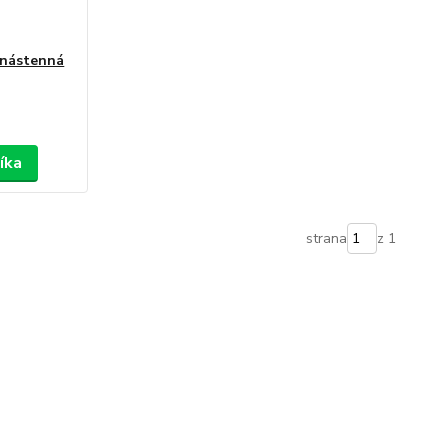
 nástenná
íka
strana
z 1