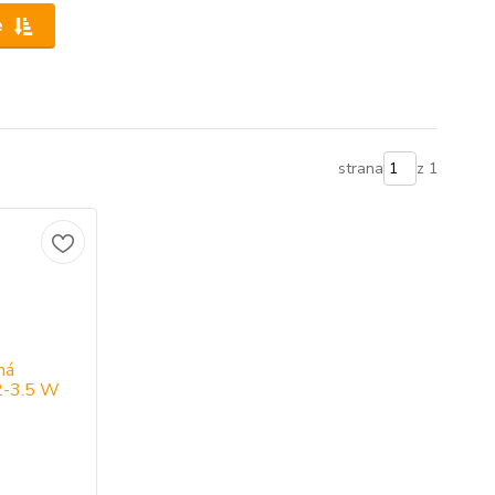
e
strana
z 1