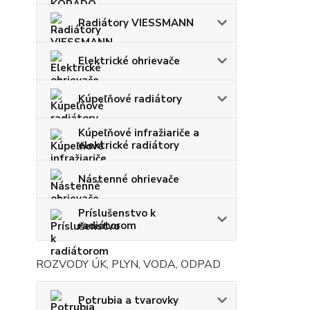
Radiátory VIESSMANN
Elektrické ohrievače
Kúpeľňové radiátory
Kúpeľňové infražiariče a
elektrické radiátory
Nástenné ohrievače
Príslušenstvo k
radiátorom
ROZVODY ÚK, PLYN, VODA, ODPAD
Potrubia a tvarovky