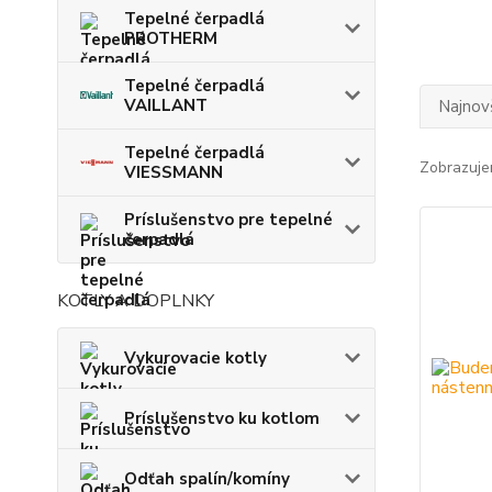
Tepelné čerpadlá
PROTHERM
Tepelné čerpadlá
VAILLANT
Najnov
Tepelné čerpadlá
Zobrazuje
VIESSMANN
Príslušenstvo pre tepelné
čerpadlá
KOTLY A DOPLNKY
Vykurovacie kotly
Príslušenstvo ku kotlom
Odťah spalín/komíny