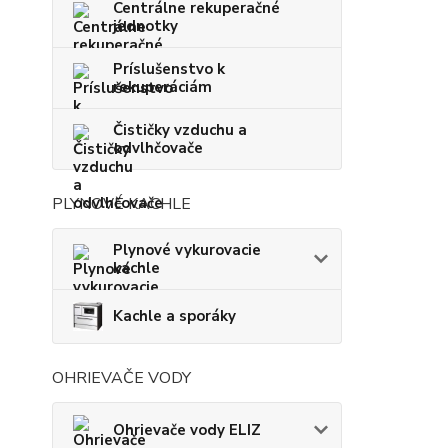
Centrálne rekuperačné
jednotky
Príslušenstvo k
rekuperáciám
Čističky vzduchu a
odvlhčovače
PLYNOVÉ KACHLE
Plynové vykurovacie
kachle
Kachle a sporáky
OHRIEVAČE VODY
Ohrievače vody ELIZ