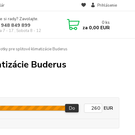
lár
Prihlásenie
e si rady? Zavolajte.
0
ks
 948 849 899
za
0,00 EUR
a 7 - 17 ; Sobota 8 - 12
otky pre splitové klimatizácie Buderus
atizácie Buderus
Do
EUR