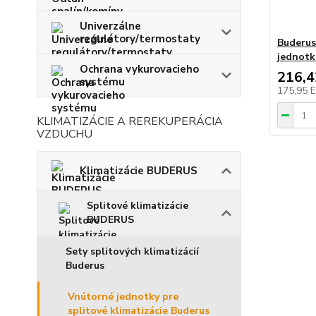
Univerzálne
regulátory/termostaty
Buderus
jednotk
Ochrana vykurovacieho
216,
systému
175,95 
KLIMATIZÁCIE A REREKUPERÁCIA
VZDUCHU
Klimatizácie BUDERUS
Splitové klimatizácie
BUDERUS
Sety splitových klimatizácií
Buderus
Vnútorné jednotky pre
splitové klimatizácie Buderus