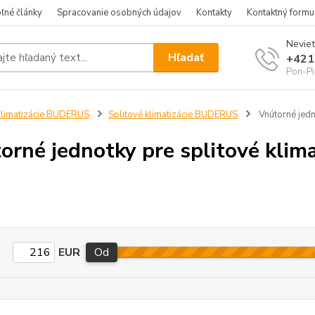
ľné články
Spracovanie osobných údajov
Kontakty
Kontaktný formu
Neviet
Hľadať
+421
Pon-Pi
limatizácie BUDERUS
Splitové klimatizácie BUDERUS
Vnútorné jedn
orné jednotky pre splitové klim
EUR
Od