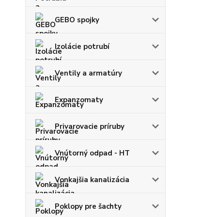
GEBO spojky
Izolácie potrubí
Ventily a armatúry
Expanzomaty
Privarovacie príruby
Vnútorný odpad - HT
Vonkajšia kanalizácia
Poklopy pre šachty