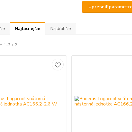
Upresniť parametr
šie
Najlacnejšie
Najdrahšie
m 1-2 z 2