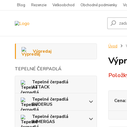
Blog
Rezenzie
Veľkoobchod
Obchodné podmienky
Vo
Úvod
Výpredaj
Výpr
TEPELNÉ ČERPADLÁ
Položk
Tepelné čerpadlá
ATTACK
Tepelné čerpadlá
Cena:
BUDERUS
Tepelné čerpadlá
IMMERGAS