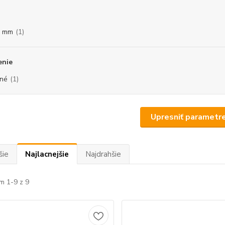
0 mm
(1)
enie
né
(1)
Upresniť parametr
šie
Najlacnejšie
Najdrahšie
m 1-9 z 9