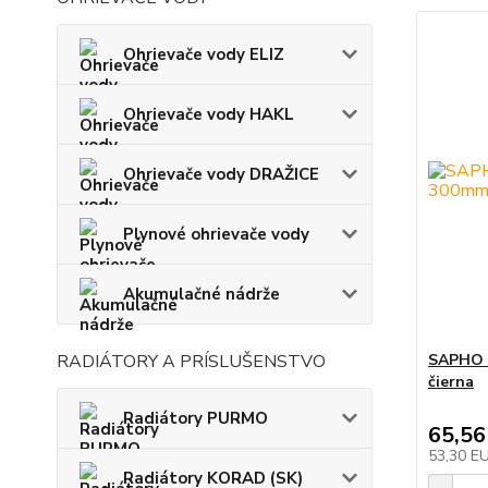
Ohrievače vody ELIZ
Ohrievače vody HAKL
Ohrievače vody DRAŽICE
Plynové ohrievače vody
Akumulačné nádrže
RADIÁTORY A PRÍSLUŠENSTVO
SAPHO Z
čierna
Radiátory PURMO
65,56
53,30 E
Radiátory KORAD (SK)