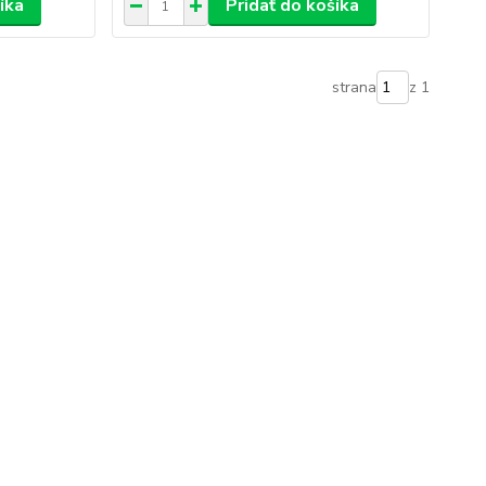
íka
Pridať do košíka
strana
z 1