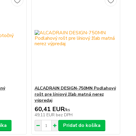
čný
ALCADRAIN DESIGN-750MN Podlahový
rošt pre líniový žľab matná nerez
výpredaj
60,41 EUR
/
ks
49,11 EUR
bez DPH
íka
Pridať do košíka