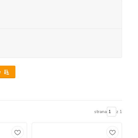
e
strana
z 1