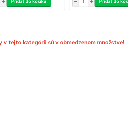
Pridať do košíka
Pridať do koš
y v tejto kategórii sú v obmedzenom množstve!