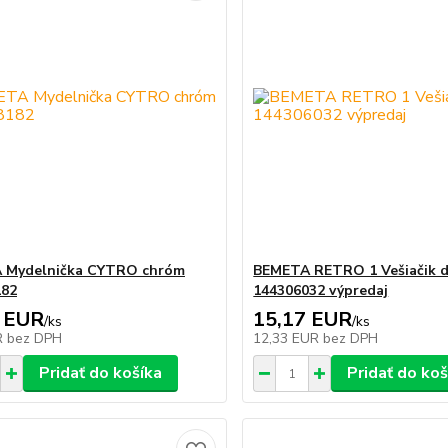
 Mydelnička CYTRO chróm
BEMETA RETRO 1 Vešiačik d
182
144306032 výpredaj
 EUR
15,17 EUR
/
ks
/
ks
R
bez DPH
12,33 EUR
bez DPH
Pridať do košíka
Pridať do koš