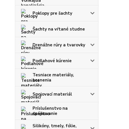
Poklopy pre šachty
Šachty na vŕtané studne
Drenážne rúry a tvarovky
Podlahové kúrenie
Tesniace materiály,
tesnenia
Spojovací materiál
Príslušenstvo na
spájkovanie
Silikóny, tmely, fólie,