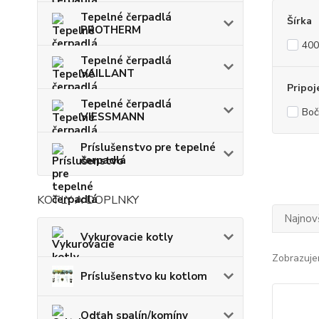
Tepelné čerpadlá
Šírka
PROTHERM
40
Tepelné čerpadlá
VAILLANT
Pripoj
Tepelné čerpadlá
Boč
VIESSMANN
Príslušenstvo pre tepelné
čerpadlá
KOTLY A DOPLNKY
Najnov
Vykurovacie kotly
Zobrazuje
Príslušenstvo ku kotlom
Odťah spalín/komíny