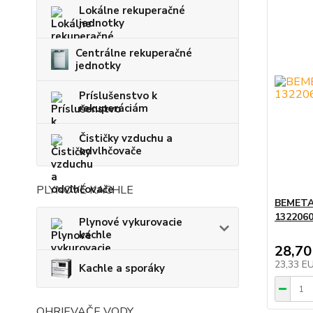
Lokálne rekuperačné
jednotky
Centrálne rekuperačné
jednotky
Príslušenstvo k
rekuperáciám
Čističky vzduchu a
odvlhčovače
PLYNOVÉ KACHLE
BEMETA 
1322060
Plynové vykurovacie
kachle
28,70
23,33 E
Kachle a sporáky
OHRIEVAČE VODY