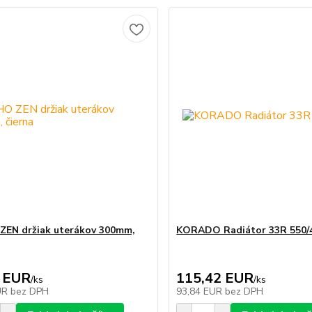
EN držiak uterákov 300mm,
KORADO Radiátor 33R 550/
 EUR
115,42 EUR
/
ks
/
ks
UR
bez DPH
93,84 EUR
bez DPH