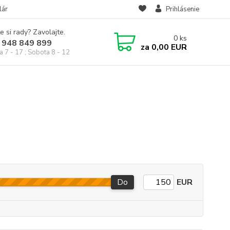
lár
Prihlásenie
e si rady? Zavolajte.
0
ks
 948 849 899
za
0,00 EUR
a 7 - 17 ; Sobota 8 - 12
Do
EUR