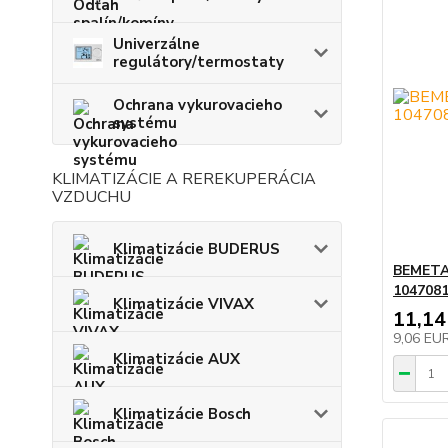
Univerzálne
regulátory/termostaty
Ochrana vykurovacieho
systému
KLIMATIZÁCIE A REREKUPERÁCIA
VZDUCHU
Klimatizácie BUDERUS
BEMETA
104708
Klimatizácie VIVAX
11,14
9,06 EU
Klimatizácie AUX
Klimatizácie Bosch