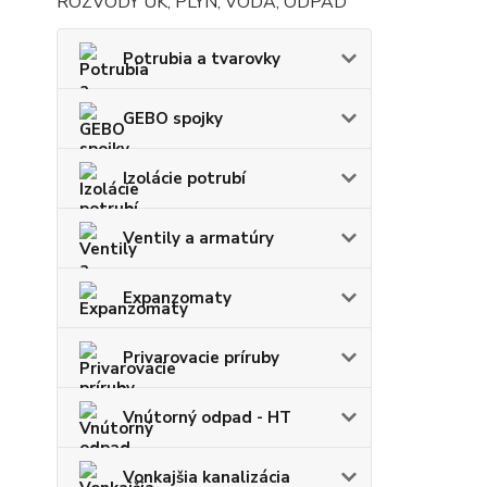
ROZVODY ÚK, PLYN, VODA, ODPAD
Potrubia a tvarovky
GEBO spojky
Izolácie potrubí
Ventily a armatúry
Expanzomaty
Privarovacie príruby
Vnútorný odpad - HT
Vonkajšia kanalizácia