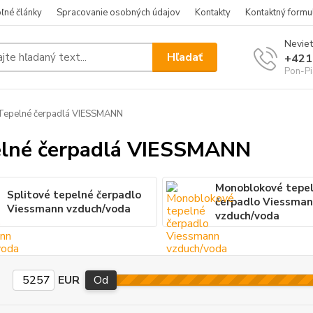
ľné články
Spracovanie osobných údajov
Kontakty
Kontaktný formu
Neviet
Hľadať
+421
Pon-Pi
Tepelné čerpadlá VIESSMANN
lné čerpadlá VIESSMANN
Monoblokové tepe
Splitové tepelné čerpadlo
čerpadlo Viessma
Viessmann vzduch/voda
vzduch/voda
EUR
Od