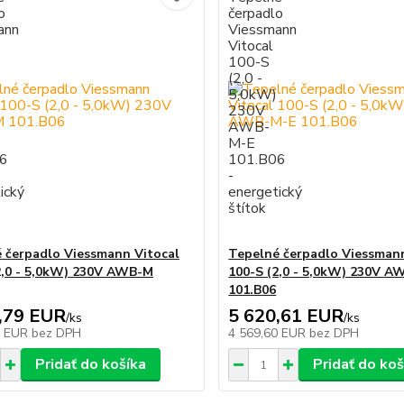
 čerpadlo Viessmann Vitocal
Tepelné čerpadlo Viessmann
2,0 - 5,0kW) 230V AWB-M
100-S (2,0 - 5,0kW) 230V A
101.B06
,79 EUR
5 620,61 EUR
/
ks
/
ks
0 EUR
bez DPH
4 569,60 EUR
bez DPH
Pridať do košíka
Pridať do koš