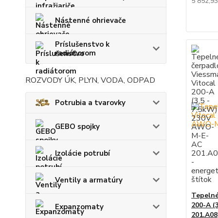
5 852,9
Nástenné ohrievače
Príslušenstvo k
radiátorom
ROZVODY ÚK, PLYN, VODA, ODPAD
Potrubia a tvarovky
GEBO spojky
Izolácie potrubí
Ventily a armatúry
Tepelné
200-A (
Expanzomaty
201.A08