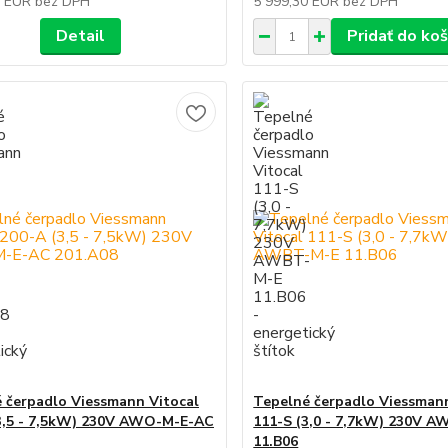
3 EUR
bez DPH
5 999,30 EUR
bez DPH
Detail
Pridať do koš
 čerpadlo Viessmann Vitocal
Tepelné čerpadlo Viessmann
3,5 - 7,5kW) 230V AWO-M-E-AC
111-S (3,0 - 7,7kW) 230V 
11.B06