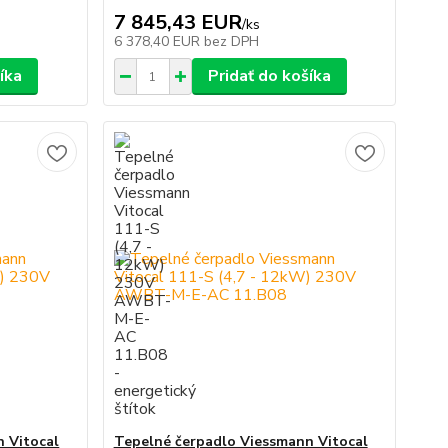
7 845,43 EUR
/
ks
6 378,40 EUR
bez DPH
íka
Pridať do košíka
 Vitocal
Tepelné čerpadlo Viessmann Vitocal