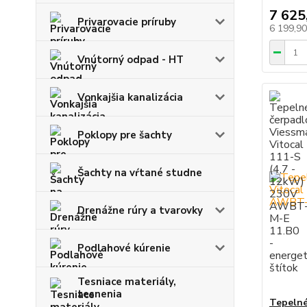
7 625
Privarovacie príruby
6 199,9
Vnútorný odpad - HT
Vonkajšia kanalizácia
Poklopy pre šachty
Šachty na vŕtané studne
Drenážne rúry a tvarovky
Podlahové kúrenie
Tesniace materiály,
tesnenia
Tepelné