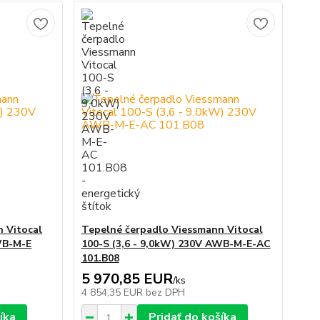
 Vitocal
Tepelné čerpadlo Viessmann Vitocal
WB-M-E
100-S (3,6 - 9,0kW) 230V AWB-M-E-AC
101.B08
5 970,85 EUR
/
ks
4 854,35 EUR
bez DPH
íka
Pridať do košíka