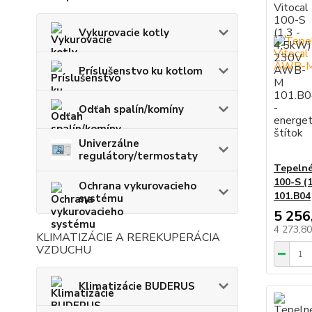
Vykurovacie kotly
Príslušenstvo ku kotlom
Odťah spalín/komíny
Univerzálne
regulátory/termostaty
Tepelné
100-S (
Ochrana vykurovacieho
101.B04
systému
5 256
4 273,8
KLIMATIZÁCIE A REREKUPERÁCIA
VZDUCHU
Klimatizácie BUDERUS