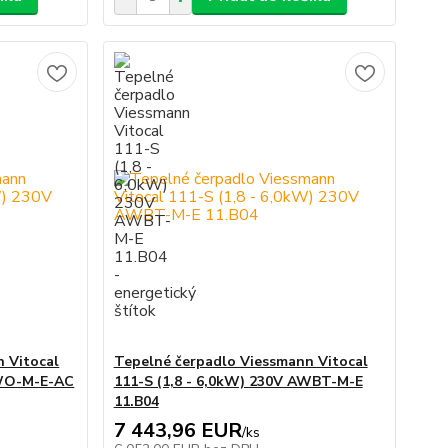
 Vitocal
Tepelné čerpadlo Viessmann Vitocal
AWO-M-E-AC
111-S (1,8 - 6,0kW) 230V AWBT-M-E
11.B04
7 443,96 EUR
/
ks