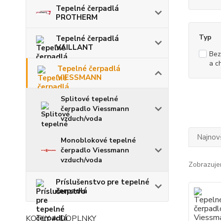
Tepelné čerpadlá
PROTHERM
Typ
Tepelné čerpadlá
VAILLANT
Bez
a c
Tepelné čerpadlá
VIESSMANN
Splitové tepelné
čerpadlo Viessmann
vzduch/voda
Najnov
Monoblokové tepelné
čerpadlo Viessmann
vzduch/voda
Zobrazuje
Príslušenstvo pre tepelné
čerpadlá
KOTLY A DOPLNKY