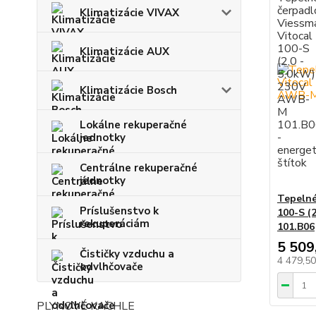
Klimatizácie VIVAX
Klimatizácie AUX
Klimatizácie Bosch
Lokálne rekuperačné
jednotky
Centrálne rekuperačné
jednotky
Tepelné
Príslušenstvo k
100-S (
rekuperáciám
101.B06
5 509
Čističky vzduchu a
4 479,5
odvlhčovače
PLYNOVÉ KACHLE