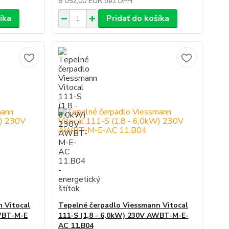
6 052,00 EUR
bez DPH
íka
Pridať do košíka
 Vitocal
Tepelné čerpadlo Viessmann Vitocal
AWBT-M-E
111-S (1,8 - 6,0kW) 230V AWBT-M-E-
AC 11.B04