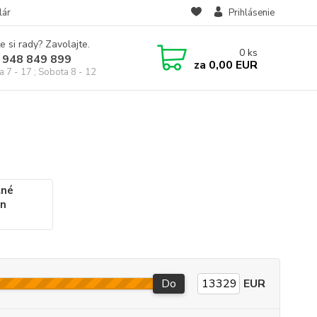
lár
Prihlásenie
e si rady? Zavolajte.
0
ks
 948 849 899
za
0,00 EUR
a 7 - 17 ; Sobota 8 - 12
lné
nn
Do
EUR