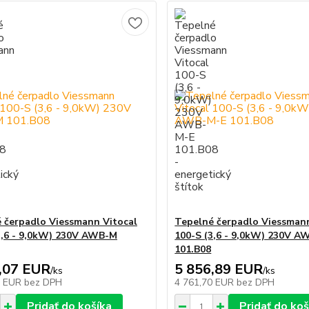
 čerpadlo Viessmann Vitocal
Tepelné čerpadlo Viessmann
3,6 - 9,0kW) 230V AWB-M
100-S (3,6 - 9,0kW) 230V A
101.B08
,07 EUR
5 856,89 EUR
/
ks
/
ks
0 EUR
bez DPH
4 761,70 EUR
bez DPH
Pridať do košíka
Pridať do koš