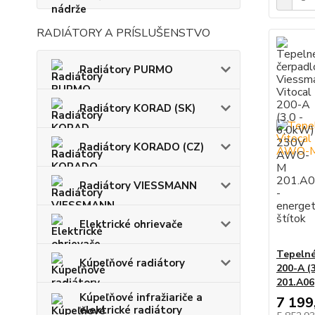
RADIÁTORY A PRÍSLUŠENSTVO
Radiátory PURMO
Radiátory KORAD (SK)
Radiátory KORADO (CZ)
Radiátory VIESSMANN
Elektrické ohrievače
Tepelné
Kúpeľňové radiátory
200-A (
201.A06
Kúpeľňové infražiariče a
7 199
elektrické radiátory