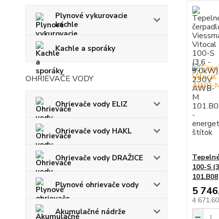
Plynové vykurovacie
kachle
Kachle a sporáky
OHRIEVAČE VODY
Ohrievače vody ELIZ
Ohrievače vody HAKL
Tepelné
Ohrievače vody DRAŽICE
100-S (
101.B08
Plynové ohrievače vody
5 746
4 671,6
Akumulačné nádrže