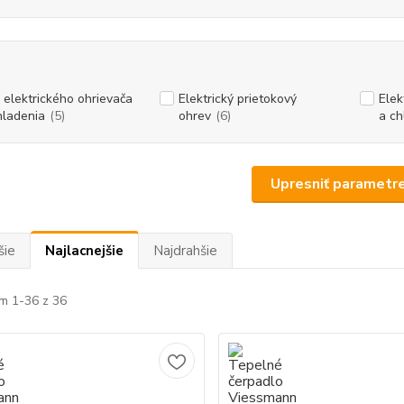
 elektrického ohrievača
Elektrický prietokový
Elek
hladenia
(5)
ohrev
(6)
a ch
Upresniť parametr
šie
Najlacnejšie
Najdrahšie
m 1-36 z 36