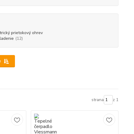
trický prietokový ohrev
ladenie
(12)
e
strana
z 1