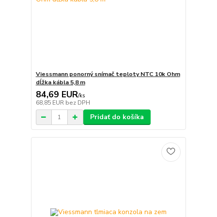
Viessmann ponorný snímač teploty NTC 10k Ohm
dĺžka kábla 5,8 m
84,69 EUR
/
ks
68,85 EUR
bez DPH
Pridať do košíka