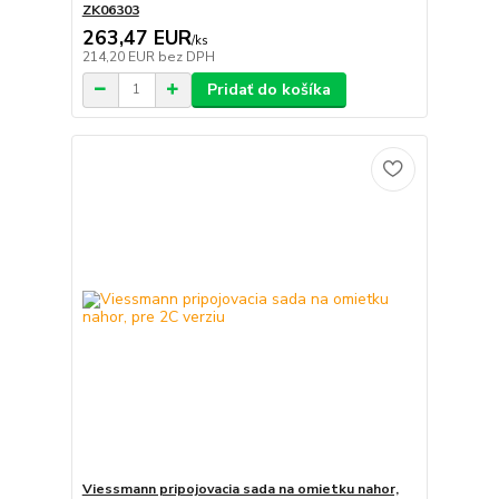
ZK06303
263,47 EUR
/
ks
214,20 EUR
bez DPH
Pridať do košíka
Viessmann pripojovacia sada na omietku nahor,