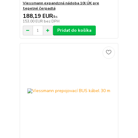
Viessmann expandzná nádoba 10l ÚK pre
tepelné čerpadlá
188,19 EUR
/
ks
153,00 EUR
bez DPH
Pridať do košíka