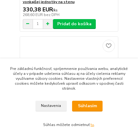
vonkajšej jednotky na stenu
330,38 EUR
/
ks
268,60 EUR
bez DPH
Pridať do košíka
Pre základnú funkčnosť, spríjemnenie používania webu, analytické
účely a v prípade udelenia súhlasu aj na účely cielenia reklamy
využívame súbory cookies. Nastavenie vlastných preferencií
cookies môžete kedykoľvek upraviť odkazom v spodnej časti
stránok.
Súhlasím
Nastavenia
Súhlas môžete odmietnuť
tu
.
Viessmann pripojovaciasada pre inštaláciu na