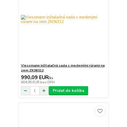
Viessmann inštalačná sada s medenými rúrami na
zem ZK06312
990,09 EUR
/
ks
804,95 EUR
bez DPH
Pridať do košíka