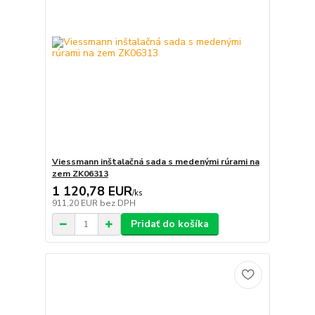
Viessmann inštalačná sada s medenými rúrami na
zem ZK06313
1 120,78 EUR
/
ks
911,20 EUR
bez DPH
Pridať do košíka