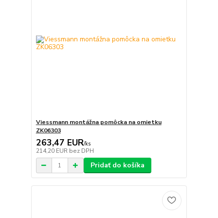
Viessmann montážna pomôcka na omietku
ZK06303
263,47 EUR
/
ks
214,20 EUR
bez DPH
Pridať do košíka