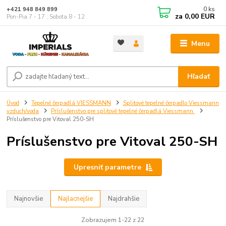
0
ks
+421 948 849 899
za
0,00 EUR
Pon-Pia 7 - 17 ; Sobota 8 - 12
Menu
Hľadať
Úvod
Tepelné čerpadlá VIESSMANN
Splitové tepelné čerpadlo Viessmann
vzduch/voda
Príslušenstvo pre splitové tepelné čerpadlá Viessmann
Príslušenstvo pre Vitoval 250-SH
Príslušenstvo pre Vitoval 250-SH
Upresniť parametre
Najnovšie
Najlacnejšie
Najdrahšie
Zobrazujem 1-22 z 22