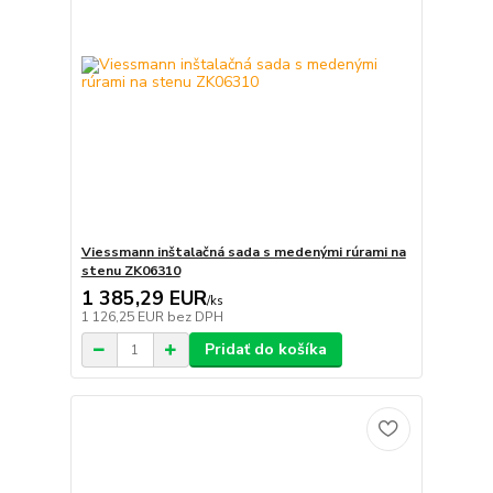
Viessmann inštalačná sada s medenými rúrami na
stenu ZK06310
1 385,29 EUR
/
ks
1 126,25 EUR
bez DPH
Pridať do košíka