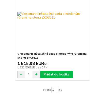
Viessmann inštalačná sada s medenými rúrami na
stenu ZK06311
1 515,98 EUR
/
ks
1 232,50 EUR
bez DPH
Pridať do košíka
strana
z 1