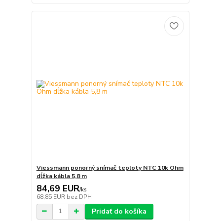
Viessmann ponorný snímač teploty NTC 10k Ohm
dĺžka kábla 5,8 m
84,69 EUR
/
ks
68,85 EUR
bez DPH
Pridať do košíka