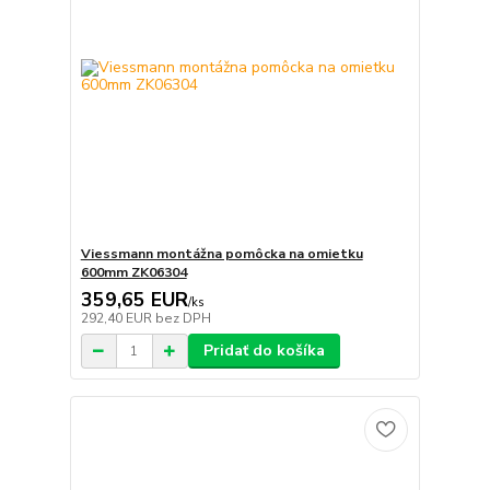
Viessmann montážna pomôcka na omietku
600mm ZK06304
359,65 EUR
/
ks
292,40 EUR
bez DPH
Pridať do košíka