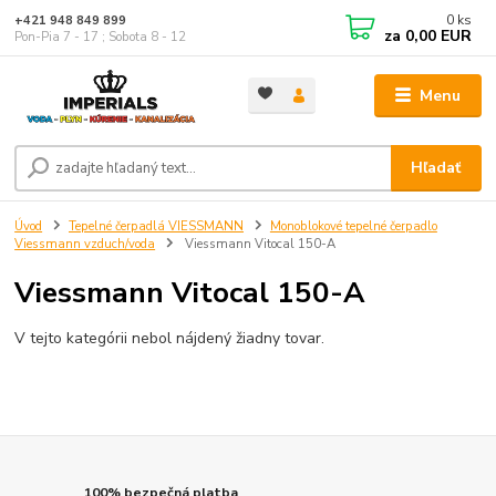
0
ks
+421 948 849 899
za
0,00 EUR
Pon-Pia 7 - 17 ; Sobota 8 - 12
Menu
Hľadať
Úvod
Tepelné čerpadlá VIESSMANN
Monoblokové tepelné čerpadlo
Viessmann vzduch/voda
Viessmann Vitocal 150-A
Viessmann Vitocal 150-A
V tejto kategórii nebol nájdený žiadny tovar.
100% bezpečná platba