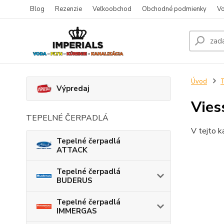
Blog
Rezenzie
Veľkoobchod
Obchodné podmienky
Vo
Úvod
T
Výpredaj
Vies
TEPELNÉ ČERPADLÁ
V tejto k
Tepelné čerpadlá
ATTACK
Tepelné čerpadlá
BUDERUS
Tepelné čerpadlá
IMMERGAS