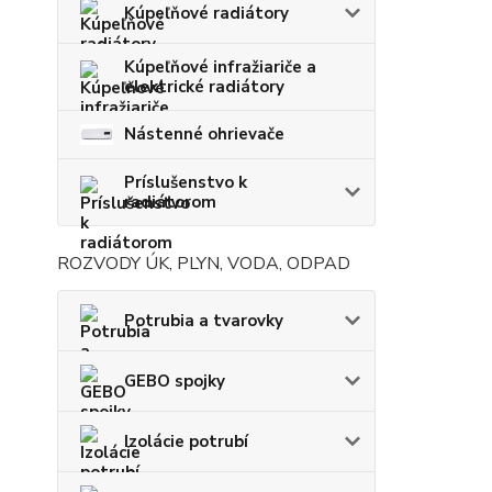
Kúpeľňové radiátory
Kúpeľňové infražiariče a
elektrické radiátory
Nástenné ohrievače
Príslušenstvo k
radiátorom
ROZVODY ÚK, PLYN, VODA, ODPAD
Potrubia a tvarovky
GEBO spojky
Izolácie potrubí