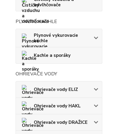
odvlhčovače
PLYNOVÉ KACHLE
Plynové vykurovacie
kachle
Kachle a sporáky
OHRIEVAČE VODY
Ohrievače vody ELIZ
Ohrievače vody HAKL
Ohrievače vody DRAŽICE