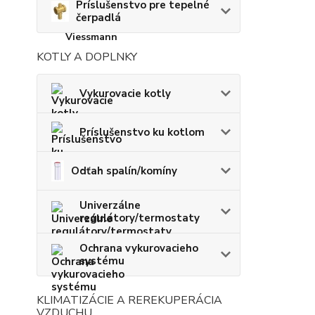
Príslušenstvo pre tepelné
čerpadlá
KOTLY A DOPLNKY
Vykurovacie kotly
Príslušenstvo ku kotlom
Odťah spalín/komíny
Univerzálne
regulátory/termostaty
Ochrana vykurovacieho
systému
KLIMATIZÁCIE A REREKUPERÁCIA
VZDUCHU