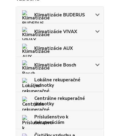
Klimatizácie BUDERUS
Klimatizácie VIVAX
Klimatizácie AUX
Klimatizácie Bosch
Lokálne rekuperačné
jednotky
Centrálne rekuperačné
jednotky
Príslušenstvo k
rekuperáciám
Čističky vzduchu a