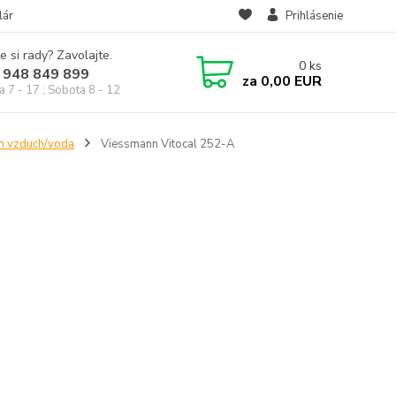
lár
Prihlásenie
e si rady? Zavolajte.
0
ks
 948 849 899
za
0,00 EUR
a 7 - 17 ; Sobota 8 - 12
n vzduch/voda
Viessmann Vitocal 252-A