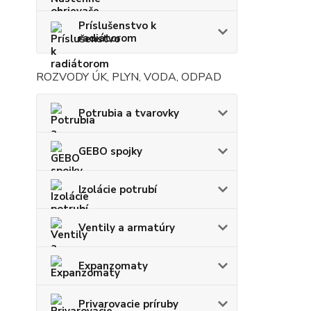
Príslušenstvo k
radiátorom
ROZVODY ÚK, PLYN, VODA, ODPAD
Potrubia a tvarovky
GEBO spojky
Izolácie potrubí
Ventily a armatúry
Expanzomaty
Privarovacie príruby