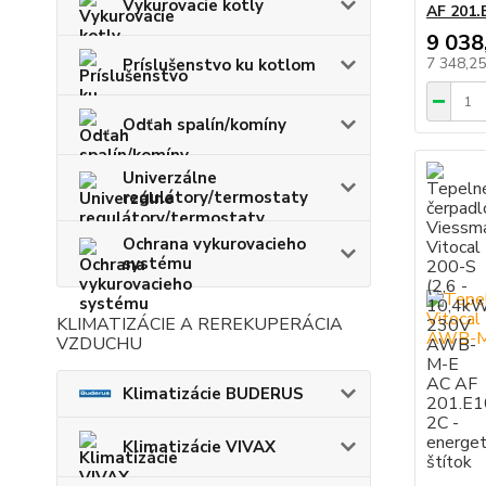
Vykurovacie kotly
AF 201.
9 038
7 348,2
Príslušenstvo ku kotlom
Odťah spalín/komíny
Univerzálne
regulátory/termostaty
Ochrana vykurovacieho
systému
KLIMATIZÁCIE A REREKUPERÁCIA
VZDUCHU
Klimatizácie BUDERUS
Klimatizácie VIVAX