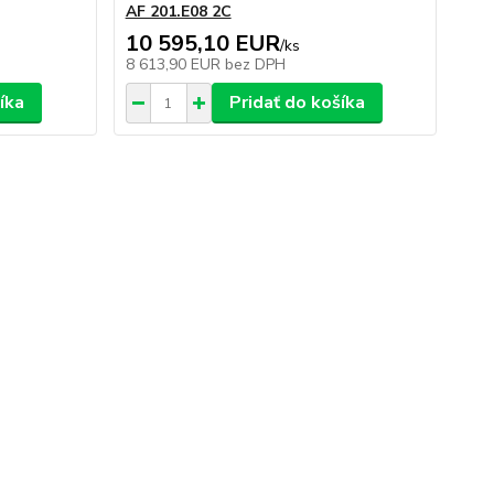
AF 201.E08 2C
10 595,10 EUR
/
ks
8 613,90 EUR
bez DPH
íka
Pridať do košíka