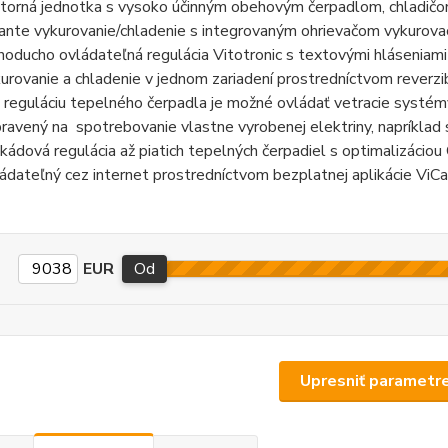
torná jednotka s vysoko účinným obehovým čerpadlom, chladičom,
iante vykurovanie/chladenie s integrovaným ohrievačom vykurova
noducho ovládateľná regulácia Vitotronic s textovými hláseniami 
urovanie a chladenie v jednom zariadení prostredníctvom reverzi
 reguláciu tepelného čerpadla je možné ovládať vetracie systé
pravený na spotrebovanie vlastne vyrobenej elektriny, napríklad
kádová regulácia až piatich tepelných čerpadiel s optimalizácio
ádateľný cez internet prostredníctvom bezplatnej aplikácie ViCa
EUR
Od
Upresniť parametr