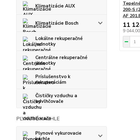
Tepelné
Klimatizácie AUX
200-S (
AF 201.
Klimatizácie Bosch
11 12
9 044,0
Lokálne rekuperačné
jednotky
Centrálne rekuperačné
jednotky
Príslušenstvo k
rekuperáciám
Čističky vzduchu a
odvlhčovače
PLYNOVÉ KACHLE
Plynové vykurovacie
kachle