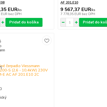
E08
AF 201.E10
,35 EUR
9 567,37 EUR
/
ks
/
ks
5 EUR
bez DPH
7 778,35 EUR
bez DPH
Pridať do košíka
Pridať do koš