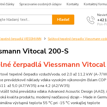
ľné články
Spracovanie osobných údajov
Kontakty
Kontaktný formu
Neviet
Hľadať
+421
Pon-Pi
epelné čerpadlá VIESSMANN
Splitové tepelné čerpadlo Viessmann vz
smann Vitocal 200-S
lné čerpadlá Viessmann Vitocal
itové tepelné čerpadlo vzduch/voda, od 2,0 až 11,2 kW (A-7/
ke prevádzkové náklady vďaka vysokým výkonovým číslam COP (
11: až 5,0 (A7/W35) a na 4,2 (A2/W35)
vlášť tichá prevádzka vďaka Advanced Acoustic Design (AAD), id
oká kvalita produktu, moderný nadčasový dizajn – Made in Germ
imálna výstupná teplota 55 °C pri -15 °C vonkajšej teplote