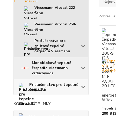
Najnov
Viessmann Vitocal 222-
S
Zobrazuje
Viessmann Vitocal 250-
SH
Príslušenstvo pre
splitové tepelné
čerpadlá Viessmann
Monoblokové tepelné
čerpadlo Viessmann
vzduch/voda
Príslušenstvo pre tepelné
čerpadlá
KOTLY A DOPLNKY
Tepelné
200-S (