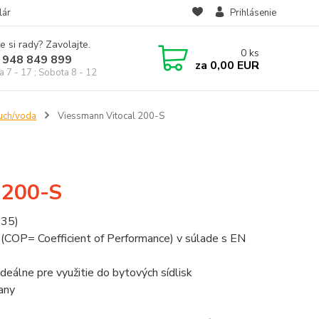
lár
Prihlásenie
e si rady? Zavolajte.
0
ks
 948 849 899
za
0,00 EUR
a 7 - 17 ; Sobota 8 - 12
duch/voda
Viessmann Vitocal 200-S
 200-S
W35)
COP= Coefficient of Performance) v súlade s EN
eálne pre využitie do bytových sídlisk
any