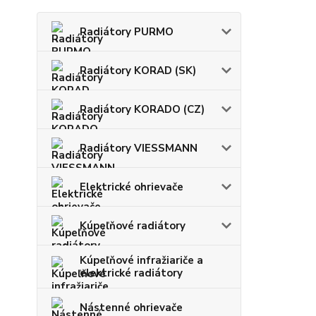
Radiátory PURMO
Radiátory KORAD (SK)
Radiátory KORADO (CZ)
Radiátory VIESSMANN
Elektrické ohrievače
Kúpeľňové radiátory
Kúpeľňové infražiariče a
elektrické radiátory
Nástenné ohrievače