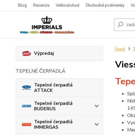
Blog
Rezenzie
Veľkoobchod
Obchodné podmienky
Vo
Úvod
T
Výpredaj
Vies
TEPELNÉ ČERPADLÁ
Tepe
Tepelné čerpadlá
ATTACK
Spl
Níz
Tepelné čerpadlá
145
BUDERUS
Obz
Tepelné čerpadlá
Vys
IMMERGAS
Max