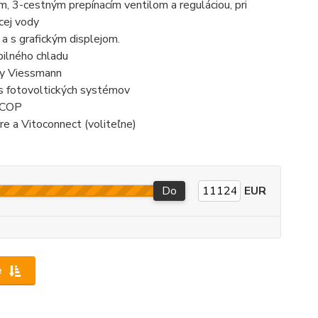
 3-cestným prepínacím ventilom a reguláciou, pri
cej vody
a s grafickým displejom.
bilného chladu
my Viessmann
 s fotovoltických systémov
u COP
re a Vitoconnect (voliteľne)
Do
EUR
e