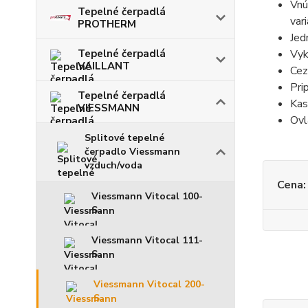
Vnú
Tepelné čerpadlá
var
PROTHERM
Jed
Tepelné čerpadlá
Vyk
VAILLANT
Cez
Pri
Tepelné čerpadlá
Kas
VIESSMANN
Ovl
Splitové tepelné
čerpadlo Viessmann
vzduch/voda
Cena:
Viessmann Vitocal 100-
S
Viessmann Vitocal 111-
S
Viessmann Vitocal 200-
S