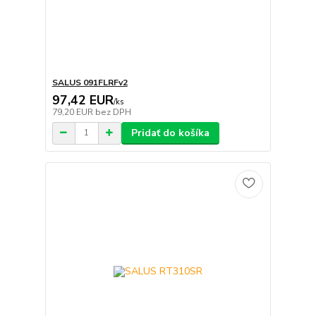
SALUS 091FLRFv2
97,42 EUR
/
ks
79,20 EUR
bez DPH
Pridať do košíka