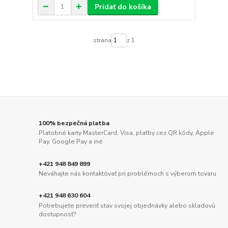
Pridať do košíka
strana
z 1
100% bezpečná platba
Platobné karty MasterCard, Visa, platby cez QR kódy, Apple
Pay, Google Pay a iné
+421 948 849 899
Neváhajte nás kontaktovať pri problémoch s výberom tovaru
+421 948 630 604
Potrebujete preveriť stav svojej objednávky alebo skladovú
dostupnosť?