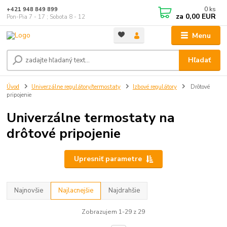
0
ks
+421 948 849 899
za
0,00 EUR
Pon-Pia 7 - 17 ; Sobota 8 - 12
Menu
Hľadať
Úvod
Univerzálne regulátory/termostaty
Izbové regulátory
Drôtové
pripojenie
Univerzálne termostaty na
drôtové pripojenie
Upresniť parametre
Najnovšie
Najlacnejšie
Najdrahšie
Zobrazujem 1-29 z 29