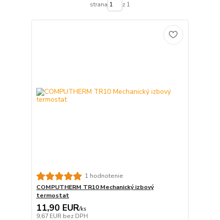
strana
z 1
1 hodnotenie
COMPUTHERM TR10 Mechanický izbový
termostat
11,90 EUR
/
ks
9,67 EUR
bez DPH