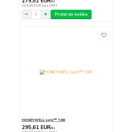
275,52 EUR
/
ks
224,00 EUR
bez DPH
Pridať do košíka
HONEYWELL Lyric™ T6R
295,61 EUR
/
ks