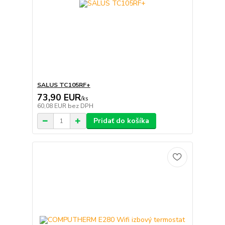
SALUS TC105RF+
73,90 EUR
/
ks
60,08 EUR
bez DPH
Pridať do košíka