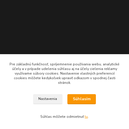
Pre základnú funkčnosť, spríjemnenie používania webu, analytické
účely a v prípade udelenia súhlasu aj na účely cielenia reklamy
využívame súbory cookies. Nastavenie vlastných preferencií
cookies môžete kedykoľvek upraviť odkazom v spodnej časti
stránok.
Súhlasím
Nastavenia
Súhlas môžete odmietnuť
tu
.