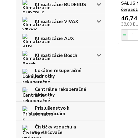
SALUS M
Klimatizácie BUDERUS
čerpadl
46,74
Klimatizácie VIVAX
38,00 E
Klimatizácie AUX
Klimatizácie Bosch
Lokálne rekuperačné
jednotky
Centrálne rekuperačné
jednotky
Príslušenstvo k
rekuperáciám
Čističky vzduchu a
odvlhčovače