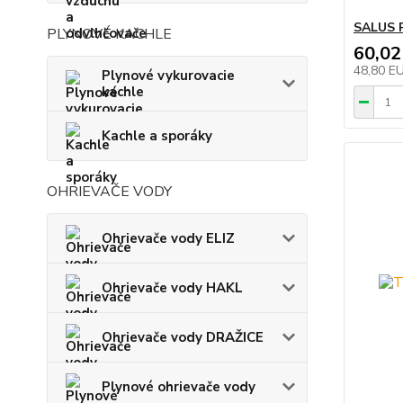
SALUS 
PLYNOVÉ KACHLE
60,02
48,80 E
Plynové vykurovacie
kachle
Kachle a sporáky
OHRIEVAČE VODY
Ohrievače vody ELIZ
Ohrievače vody HAKL
Ohrievače vody DRAŽICE
Plynové ohrievače vody