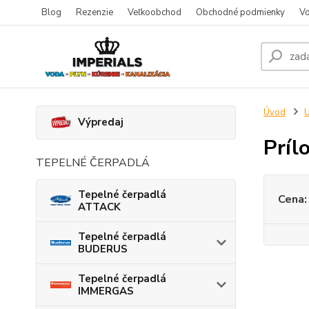
Blog
Rezenzie
Veľkoobchod
Obchodné podmienky
Vo
Úvod
U
Výpredaj
Príl
TEPELNÉ ČERPADLÁ
Tepelné čerpadlá
Cena:
ATTACK
Tepelné čerpadlá
BUDERUS
Tepelné čerpadlá
IMMERGAS