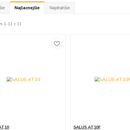
šie
Najlacnejšie
Najdrahšie
m 1-11 z 11
AT10
SALUS AT10F