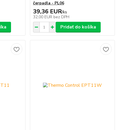
čerpadla - PL06
39,36 EUR
/
ks
32,00 EUR
bez DPH
íka
Pridať do košíka