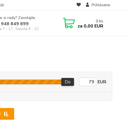
lár
Prihlásenie
e si rady? Zavolajte.
0
ks
 948 849 899
za
0,00 EUR
a 7 - 17 ; Sobota 8 - 12
Do
EUR
e