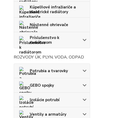
Kúpeľňové infražiariče a
elektrické radiátory
Nástenné ohrievače
Príslušenstvo k
radiátorom
ROZVODY ÚK, PLYN, VODA, ODPAD
Potrubia a tvarovky
GEBO spojky
Izolácie potrubí
Ventily a armatúry