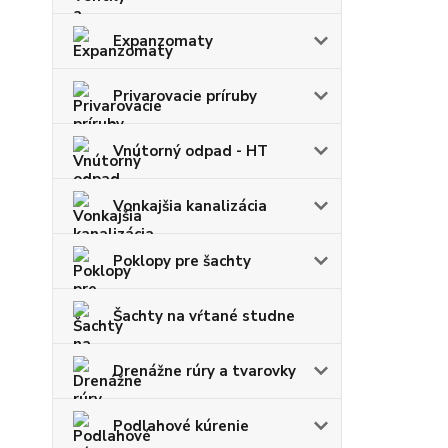
Expanzomaty
Privarovacie príruby
Vnútorný odpad - HT
Vonkajšia kanalizácia
Poklopy pre šachty
Šachty na vŕtané studne
Drenážne rúry a tvarovky
Podlahové kúrenie