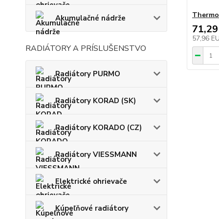
Thermo
Akumulačné nádrže
71,29
57,96 E
RADIÁTORY A PRÍSLUŠENSTVO
Radiátory PURMO
Radiátory KORAD (SK)
Radiátory KORADO (CZ)
Radiátory VIESSMANN
Elektrické ohrievače
Kúpeľňové radiátory