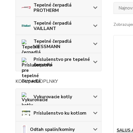
Tepelné čerpadlá
Najnov
PROTHERM
Tepelné čerpadlá
Zobrazuje
VAILLANT
Tepelné čerpadlá
VIESSMANN
Príslušenstvo pre tepelné
čerpadlá
KOTLY A DOPLNKY
Vykurovacie kotly
Príslušenstvo ku kotlom
Odťah spalín/komíny
SALUS 