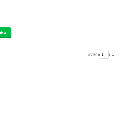
íka
strana
z 1