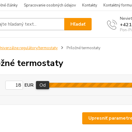
ľné články
Spracovanie osobných údajov
Kontakty
Kontaktný formu
Neviet
Hľadať
+421
Pon-Pi
niverzálne regulátory/termostaty
Príložné termostaty
ožné termostaty
EUR
Od
Upresniť parametr