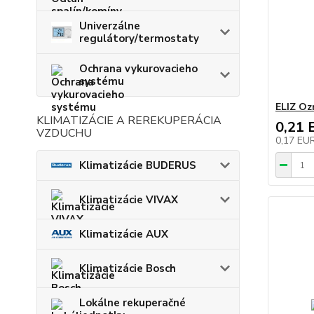
Univerzálne
regulátory/termostaty
Ochrana vykurovacieho
systému
ELIZ Oz
KLIMATIZÁCIE A REREKUPERÁCIA
0,21 
VZDUCHU
0,17 EU
Klimatizácie BUDERUS
Klimatizácie VIVAX
Klimatizácie AUX
Klimatizácie Bosch
Lokálne rekuperačné