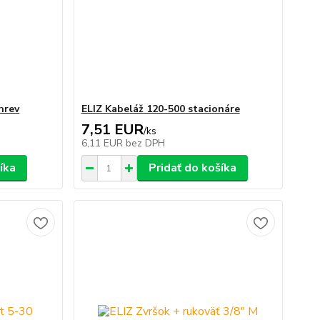
hrev
ELIZ Kabeláž 120-500 stacionáre
7,51 EUR
/
ks
6,11 EUR
bez DPH
íka
Pridať do košíka