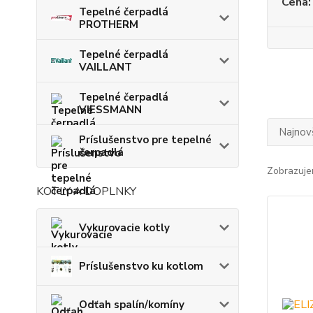
Cena:
Tepelné čerpadlá
PROTHERM
Tepelné čerpadlá
VAILLANT
Tepelné čerpadlá
VIESSMANN
Najnov
Príslušenstvo pre tepelné
čerpadlá
Zobrazuje
KOTLY A DOPLNKY
Vykurovacie kotly
Príslušenstvo ku kotlom
Odťah spalín/komíny