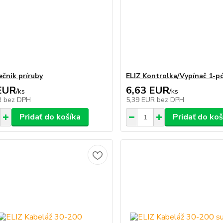
ečnik príruby
ELIZ Kontrolka/Vypínač 1-p
EUR
6,63 EUR
/
ks
/
ks
R
bez DPH
5,39 EUR
bez DPH
Pridať do košíka
Pridať do koš