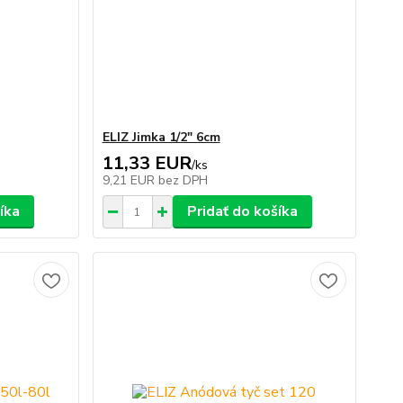
ELIZ Jimka 1/2" 6cm
11,33 EUR
/
ks
9,21 EUR
bez DPH
íka
Pridať do košíka