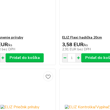
snenie príruby
ELIZ Flexi hadička 20cm
EUR
3,58 EUR
/
ks
/
ks
R
bez DPH
2,91 EUR
bez DPH
Pridať do košíka
Pridať do koš