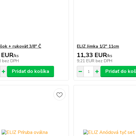
šok + rukoväť 3/8" Č
ELIZ Jimka 1/2" 11cm
 EUR
11,33 EUR
/
ks
/
ks
R
bez DPH
9,21 EUR
bez DPH
Pridať do košíka
Pridať do koš