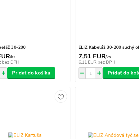
beláž 30-200
ELIZ Kabeláž 30-200 suchý o
EUR
7,51 EUR
/
ks
/
ks
R
bez DPH
6,11 EUR
bez DPH
Pridať do košíka
Pridať do koš