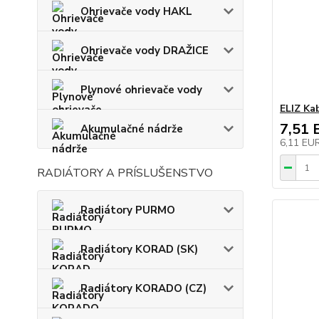
Ohrievače vody HAKL
Ohrievače vody DRAŽICE
Plynové ohrievače vody
ELIZ Ka
7,51 
Akumulačné nádrže
6,11 EU
RADIÁTORY A PRÍSLUŠENSTVO
Radiátory PURMO
Radiátory KORAD (SK)
Radiátory KORADO (CZ)