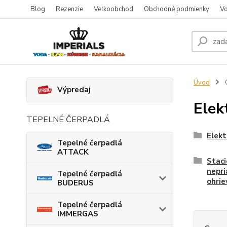
Blog
Rezenzie
Veľkoobchod
Obchodné podmienky
Vo
Úvod
O
Výpredaj
Elek
TEPELNÉ ČERPADLÁ
Elekt
Tepelné čerpadlá
ATTACK
Stac
nepr
Tepelné čerpadlá
ohrie
BUDERUS
Tepelné čerpadlá
IMMERGAS