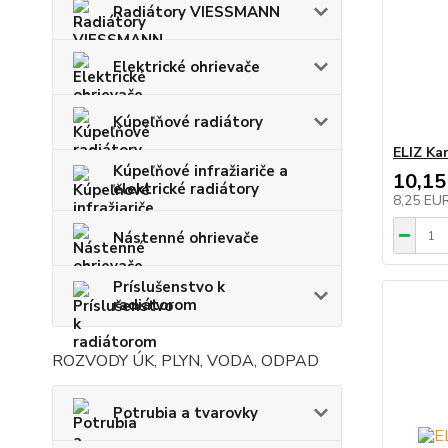
Radiátory VIESSMANN
Elektrické ohrievače
Kúpeľňové radiátory
ELIZ Ka
Kúpeľňové infražiariče a
10,15
elektrické radiátory
8,25 EU
Nástenné ohrievače
Príslušenstvo k
radiátorom
ROZVODY ÚK, PLYN, VODA, ODPAD
Potrubia a tvarovky