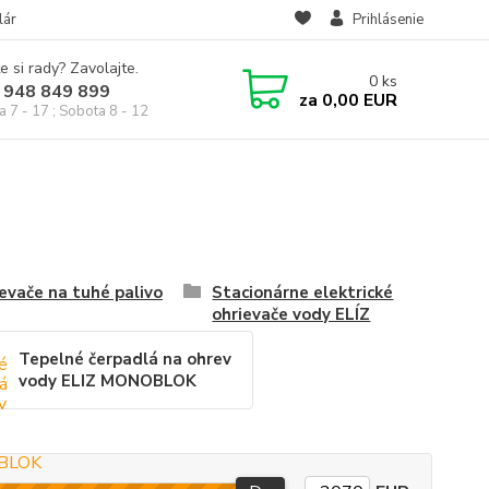
lár
Prihlásenie
e si rady? Zavolajte.
0
ks
 948 849 899
za
0,00 EUR
a 7 - 17 ; Sobota 8 - 12
evače na tuhé palivo
Stacionárne elektrické
ohrievače vody ELÍZ
Tepelné čerpadlá na ohrev
vody ELIZ MONOBLOK