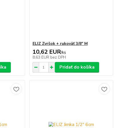
ELIZ Zvršok + rukoväť 3/8" M
10,62 EUR
/
ks
8,63 EUR
bez DPH
íka
Pridať do košíka