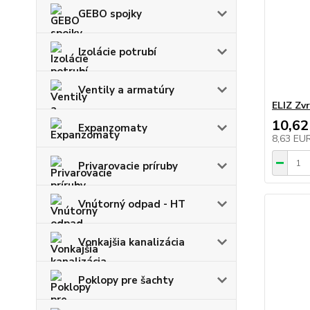
GEBO spojky
Izolácie potrubí
Ventily a armatúry
ELIZ Zvr
10,62
Expanzomaty
8,63 EU
Privarovacie príruby
Vnútorný odpad - HT
Vonkajšia kanalizácia
Poklopy pre šachty