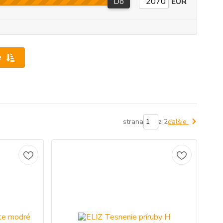
Do
EUR
e
strana
z 2
ďalšie