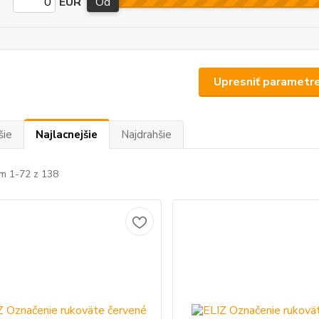
EUR
Od
Upresniť parametr
šie
Najlacnejšie
Najdrahšie
m 1-72 z 138