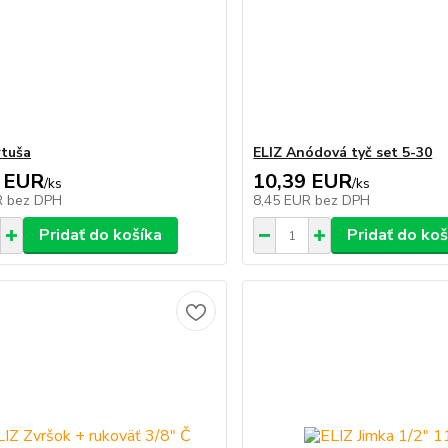
rtuša
ELIZ Anódová tyč set 5-30
 EUR
10,39 EUR
/
ks
/
ks
R
bez DPH
8,45 EUR
bez DPH
Pridať do košíka
Pridať do koš