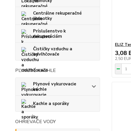
jednotky
Centrálne rekuperačné
jednotky
Príslušenstvo k
rekuperáciám
ELIZ Te
Čističky vzduchu a
3,08 
odvlhčovače
2,50 EU
PLYNOVÉ KACHLE
Plynové vykurovacie
kachle
Kachle a sporáky
OHRIEVAČE VODY