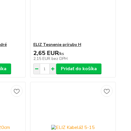
odré
ELIZ Tesnenie príruby H
2,65 EUR
/
ks
2,15 EUR
bez DPH
íka
Pridať do košíka