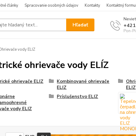
ľné články
Spracovanie osobných údajov
Kontakty
Kontaktný formu
Neviet
Hľadať
+421
Pon-Pi
hrievače vody ELIZ
trické ohrievače vody ELÍZ
rické ohrievače ELIZ
Kombinované ohrievače
Ohri
ELIZ
ELIZ
ionárne
Príslušenstvo ELIZ
iamoohrevné
vače vody ELIZ