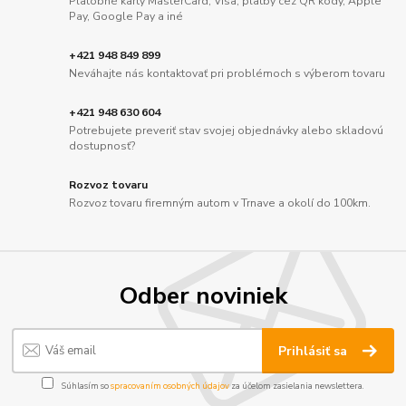
Platobné karty MasterCard, Visa, platby cez QR kódy, Apple
Pay, Google Pay a iné
+421 948 849 899
Neváhajte nás kontaktovať pri problémoch s výberom tovaru
+421 948 630 604
Potrebujete preveriť stav svojej objednávky alebo skladovú
dostupnosť?
Rozvoz tovaru
Rozvoz tovaru firemným autom v Trnave a okolí do 100km.
Odber noviniek
Prihlásiť sa
Súhlasím so
spracovaním osobných údajov
za účelom zasielania newslettera.