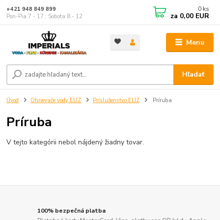
0
ks
+421 948 849 899
za
0,00 EUR
Pon-Pia 7 - 17 ; Sobota 8 - 12
Menu
Hľadať
Úvod
Ohrievače vody ELIZ
Príslušenstvo ELIZ
Príruba
Príruba
V tejto kategórii nebol nájdený žiadny tovar.
100% bezpečná platba