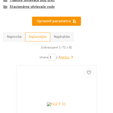
Tlakové ohrievače pod drez
Stacionárne ohrievače vody
Upresniť parametre
Najnovšie
Najlacnejšie
Najdrahšie
Zobrazujem 1-72 z 81
strana
z 2
ďalšie