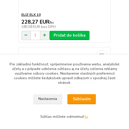
ELIZ ELX 10
228,27 EUR
/
ks
185,59 EUR
bez DPH
Pridať do košíka
Pre základnú funkčnosť, spríjemnenie používania webu, analytické
účely a v prípade udelenia súhlasu aj na účely cielenia reklamy
využívame súbory cookies. Nastavenie vlastných preferencií
cookies môžete kedykoľvek upraviť odkazom v spodnej časti
stránok.
Súhlasím
Nastavenia
Súhlas môžete odmietnuť
tu
.