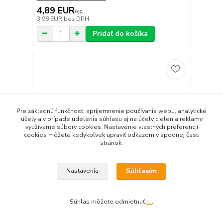
4,89 EUR
/
ks
3,98 EUR
bez DPH
Pridať do košíka
Pre základnú funkčnosť, spríjemnenie používania webu, analytické
účely a v prípade udelenia súhlasu aj na účely cielenia reklamy
využívame súbory cookies. Nastavenie vlastných preferencií
cookies môžete kedykoľvek upraviť odkazom v spodnej časti
stránok.
Súhlasím
Nastavenia
Súhlas môžete odmietnuť
tu
.
ALCADRAIN APS3 Sifón práčkový podomietkový
nerez