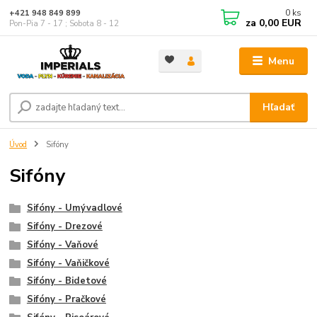
0
ks
+421 948 849 899
za
0,00 EUR
Pon-Pia 7 - 17 ; Sobota 8 - 12
Menu
Hľadať
Úvod
Sifóny
Sifóny
Sifóny - Umývadlové
Sifóny - Drezové
Sifóny - Vaňové
Sifóny - Vaňičkové
Sifóny - Bidetové
Sifóny - Pračkové