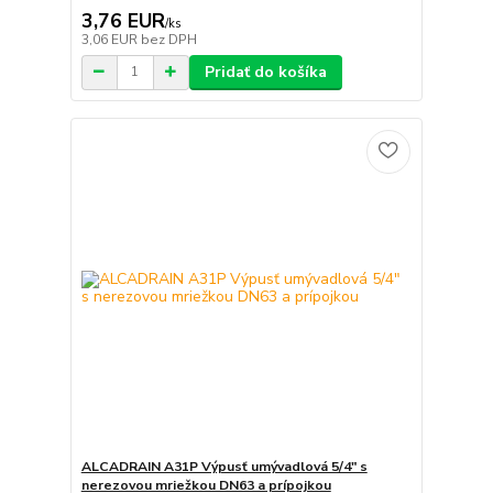
3,76 EUR
/
ks
3,06 EUR
bez DPH
Pridať do košíka
ALCADRAIN A31P Výpusť umývadlová 5/4" s
nerezovou mriežkou DN63 a prípojkou