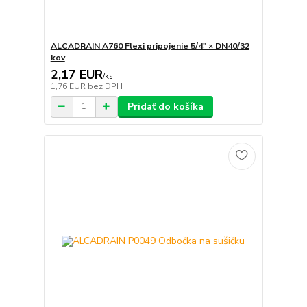
ALCADRAIN A760 Flexi pripojenie 5/4" × DN40/32
kov
2,17 EUR
/
ks
1,76 EUR
bez DPH
Pridať do košíka