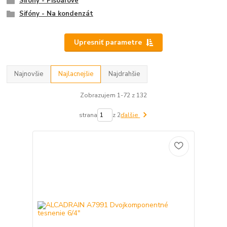
Sifóny - Pisoárové
Sifóny - Na kondenzát
Upresniť parametre
Najnovšie
Najlacnejšie
Najdrahšie
Zobrazujem 1-72 z 132
strana
z 2
ďalšie