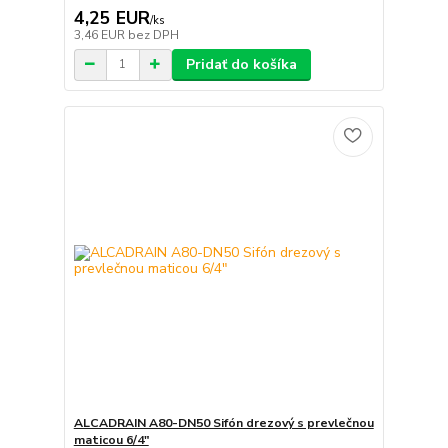
4,25 EUR
/
ks
3,46 EUR
bez DPH
Pridať do košíka
ALCADRAIN A80-DN50 Sifón drezový s prevlečnou
maticou 6/4"