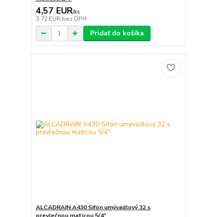
4,57 EUR
/
ks
3,72 EUR
bez DPH
Pridať do košíka
ALCADRAIN A430 Sifón umývadlový 32 s
prevlečnou maticou 5/4"