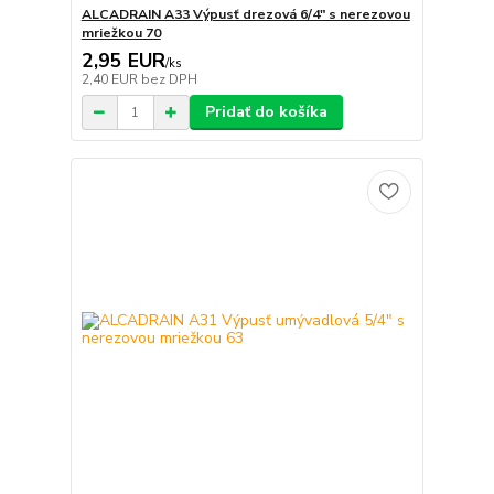
ALCADRAIN A33 Výpusť drezová 6/4" s nerezovou
mriežkou 70
2,95 EUR
/
ks
2,40 EUR
bez DPH
Pridať do košíka