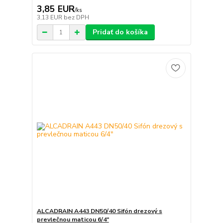
3,85 EUR
/
ks
3,13 EUR
bez DPH
Pridať do košíka
ALCADRAIN A443 DN50/40 Sifón drezový s
prevlečnou maticou 6/4"