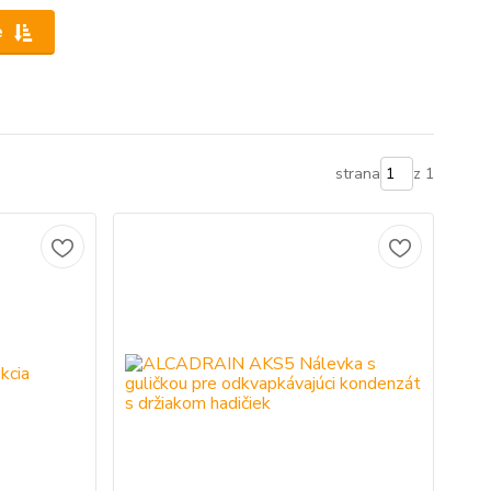
e
strana
z 1