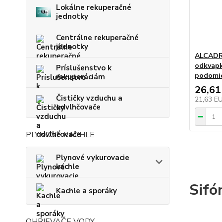
Lokálne rekuperačné
jednotky
Centrálne rekuperačné
jednotky
ALCADR
odkvapk
Príslušenstvo k
podomie
rekuperáciám
26,61
Čističky vzduchu a
21,63 E
odvlhčovače
PLYNOVÉ KACHLE
Plynové vykurovacie
kachle
Sifó
Kachle a sporáky
OHRIEVAČE VODY