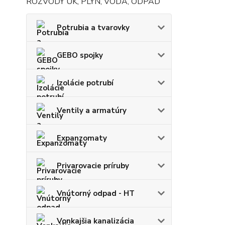
ROZVODY ÚK, PLYN, VODA, ODPAD
Potrubia a tvarovky
GEBO spojky
Izolácie potrubí
Ventily a armatúry
Expanzomaty
Privarovacie príruby
Vnútorný odpad - HT
Vonkajšia kanalizácia