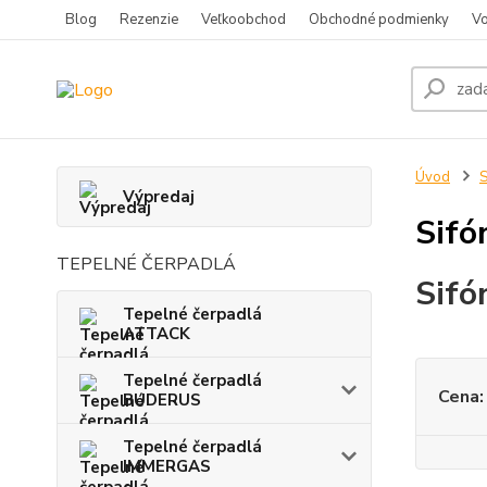
Blog
Rezenzie
Veľkoobchod
Obchodné podmienky
Vo
Úvod
S
Výpredaj
Sifó
TEPELNÉ ČERPADLÁ
Sifó
Tepelné čerpadlá
ATTACK
Tepelné čerpadlá
Cena:
BUDERUS
Tepelné čerpadlá
IMMERGAS