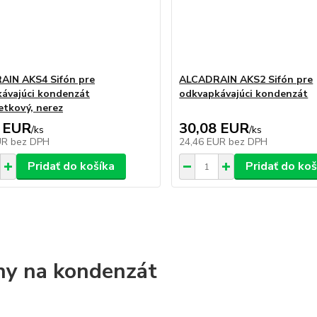
AIN AKS4 Sifón pre
ALCADRAIN AKS2 Sifón pre
ávajúci kondenzát
odkvapkávajúci kondenzát
tkový, nerez
 EUR
30,08 EUR
/
ks
/
ks
UR
bez DPH
24,46 EUR
bez DPH
Pridať do košíka
Pridať do koš
ny na kondenzát