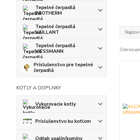
Tepelné čerpadlá
PROTHERM
Tepelné čerpadlá
VAILLANT
Najnov
Tepelné čerpadlá
Zobrazuje
VIESSMANN
Príslušenstvo pre tepelné
čerpadlá
KOTLY A DOPLNKY
Vykurovacie kotly
Príslušenstvo ku kotlom
Odťah spalín/komíny