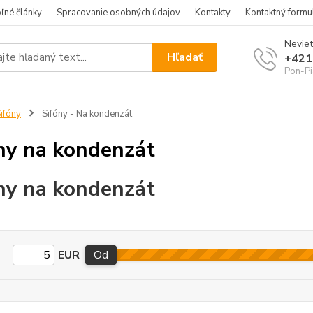
ľné články
Spracovanie osobných údajov
Kontakty
Kontaktný formu
Neviet
Hľadať
+421
Pon-Pi
ifóny
Sifóny - Na kondenzát
ny na kondenzát
ny na kondenzát
EUR
Od