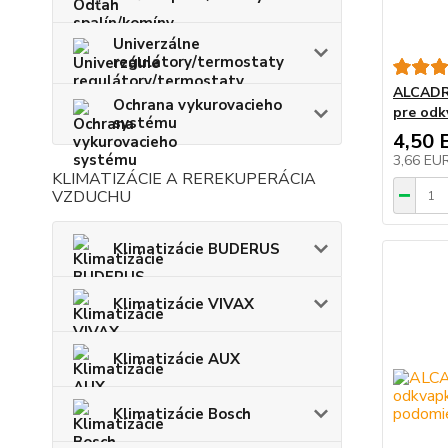
Univerzálne
regulátory/termostaty
ALCADRA
Ochrana vykurovacieho
pre odk
systému
4,50 
3,66 EU
KLIMATIZÁCIE A REREKUPERÁCIA
VZDUCHU
Klimatizácie BUDERUS
Klimatizácie VIVAX
Klimatizácie AUX
Klimatizácie Bosch