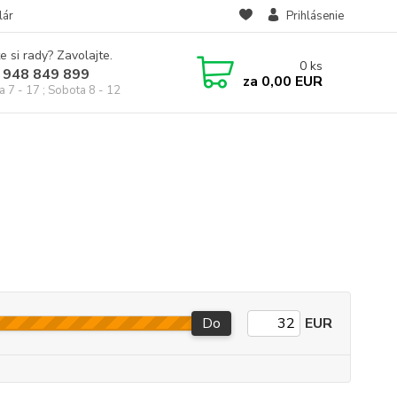
lár
Prihlásenie
e si rady? Zavolajte.
0
ks
 948 849 899
za
0,00 EUR
a 7 - 17 ; Sobota 8 - 12
Do
EUR