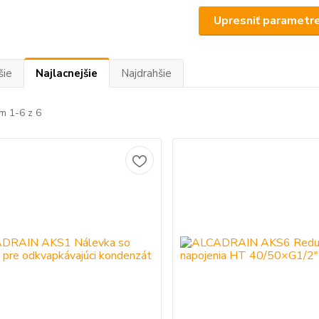
Upresniť parametr
šie
Najlacnejšie
Najdrahšie
m 1-6 z 6