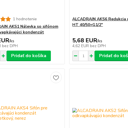
1 hodnotenie
ALCADRAIN AKS6 Redukcia 
HT 40/50×G1/2"
IN AKS1 Nálevka so sifónom
vapkávajúci kondenzát
EUR
5,68 EUR
/
ks
/
ks
R
bez DPH
4,62 EUR
bez DPH
Pridať do košíka
Pridať do koš