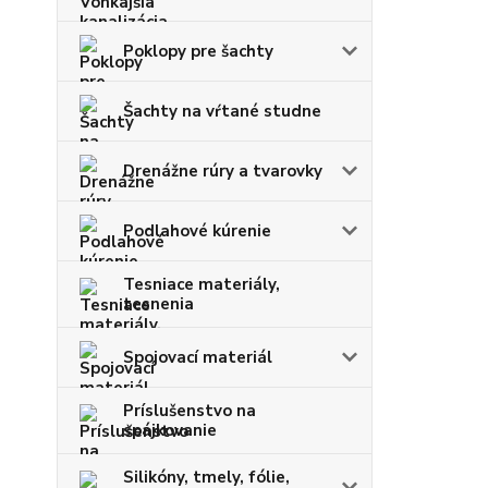
Poklopy pre šachty
Šachty na vŕtané studne
Drenážne rúry a tvarovky
Podlahové kúrenie
Tesniace materiály,
tesnenia
Spojovací materiál
Príslušenstvo na
spájkovanie
Silikóny, tmely, fólie,