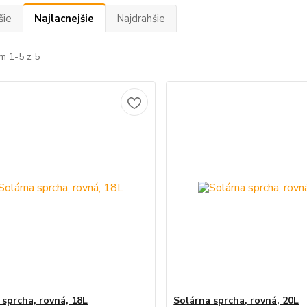
šie
Najlacnejšie
Najdrahšie
m 1-5 z 5
 sprcha, rovná, 18L
Solárna sprcha, rovná, 20L