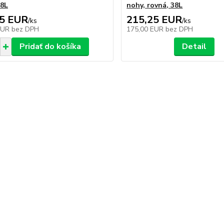
38L
nohy, rovná, 38L
65 EUR
215,25 EUR
/
ks
/
ks
EUR
bez DPH
175,00 EUR
bez DPH
Pridať do košíka
Detail