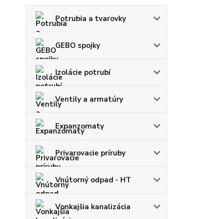
Potrubia a tvarovky
GEBO spojky
Izolácie potrubí
Ventily a armatúry
Expanzomaty
Privarovacie príruby
Vnútorný odpad - HT
Vonkajšia kanalizácia