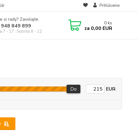
lár
Prihlásenie
e si rady? Zavolajte.
0
ks
 948 849 899
za
0,00 EUR
a 7 - 17 ; Sobota 8 - 12
Do
EUR
e