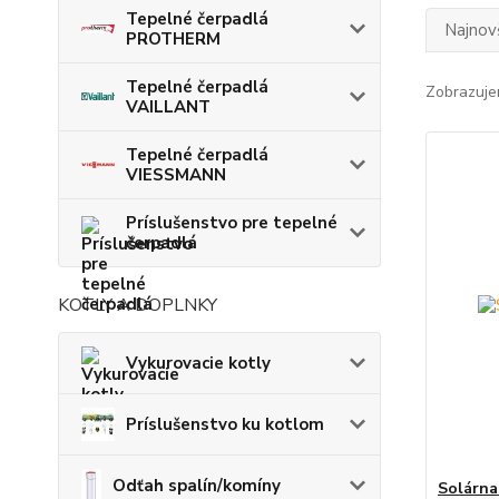
Tepelné čerpadlá
Najnov
PROTHERM
Tepelné čerpadlá
Zobrazuje
VAILLANT
Tepelné čerpadlá
VIESSMANN
Príslušenstvo pre tepelné
čerpadlá
KOTLY A DOPLNKY
Vykurovacie kotly
Príslušenstvo ku kotlom
Odťah spalín/komíny
Solárna