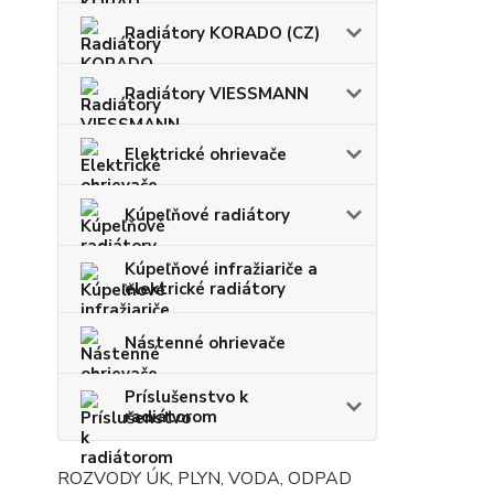
Radiátory KORADO (CZ)
Radiátory VIESSMANN
Elektrické ohrievače
Kúpeľňové radiátory
Kúpeľňové infražiariče a
elektrické radiátory
Nástenné ohrievače
Príslušenstvo k
radiátorom
ROZVODY ÚK, PLYN, VODA, ODPAD