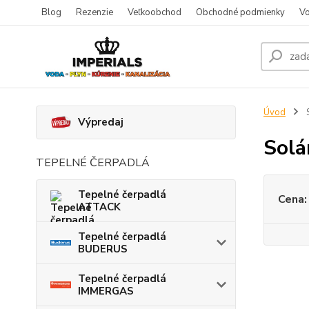
Blog
Rezenzie
Veľkoobchod
Obchodné podmienky
Vo
Úvod
S
Výpredaj
Solá
TEPELNÉ ČERPADLÁ
Tepelné čerpadlá
Cena:
ATTACK
Tepelné čerpadlá
BUDERUS
Tepelné čerpadlá
IMMERGAS