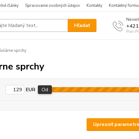
ľné články
Spracovanie osobných údajov
Kontakty
Kontaktný formu
Neviet
Hľadať
+421
Pon-Pi
olárne sprchy
rne sprchy
EUR
Od
Upresniť parametr