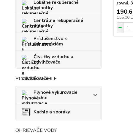
Lokálne rekuperačné
rovná, 
jednotky
190,
155,00 
Centrálne rekuperačné
jednotky
Príslušenstvo k
rekuperáciám
Čističky vzduchu a
odvlhčovače
PLYNOVÉ KACHLE
Plynové vykurovacie
kachle
Kachle a sporáky
OHRIEVAČE VODY