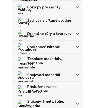
Poklopy pre šachty
Šachty na vŕtané studne
Drenážne rúry a tvarovky
Podlahové kúrenie
Tesniace materiály,
tesnenia
Spojovací materiál
Príslušenstvo na
spájkovanie
Silikóny, tmely, fólie,
dvierka