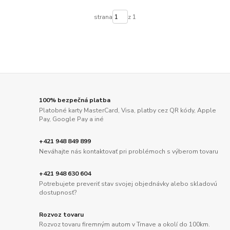
strana
z 1
100% bezpečná platba
Platobné karty MasterCard, Visa, platby cez QR kódy, Apple
Pay, Google Pay a iné
+421 948 849 899
Neváhajte nás kontaktovať pri problémoch s výberom tovaru
+421 948 630 604
Potrebujete preveriť stav svojej objednávky alebo skladovú
dostupnosť?
Rozvoz tovaru
Rozvoz tovaru firemným autom v Trnave a okolí do 100km.