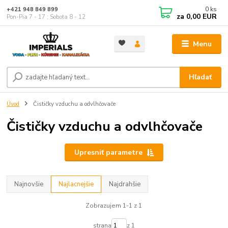
0
ks
+421 948 849 899
za
0,00 EUR
Pon-Pia 7 - 17 ; Sobota 8 - 12
Menu
Hľadať
Úvod
Čističky vzduchu a odvlhčovače
Čističky vzduchu a odvlhčovače
Upresniť parametre
Najnovšie
Najlacnejšie
Najdrahšie
Zobrazujem 1-1 z 1
strana
z 1