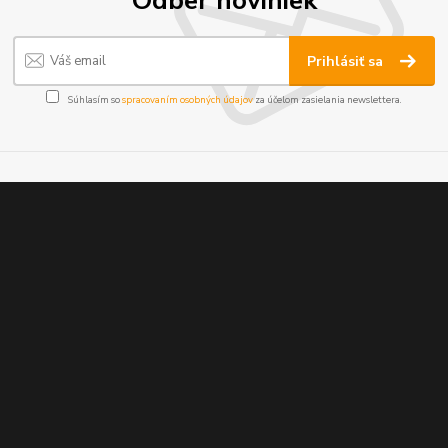
Odber noviniek
Prihlásiť sa
Súhlasím so
spracovaním osobných údajov
za účelom zasielania newslettera.