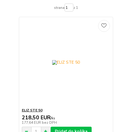
strana
z 1
ELIZ STE 50
218,50 EUR
/
ks
177,64 EUR
bez DPH
Pridať do košíka