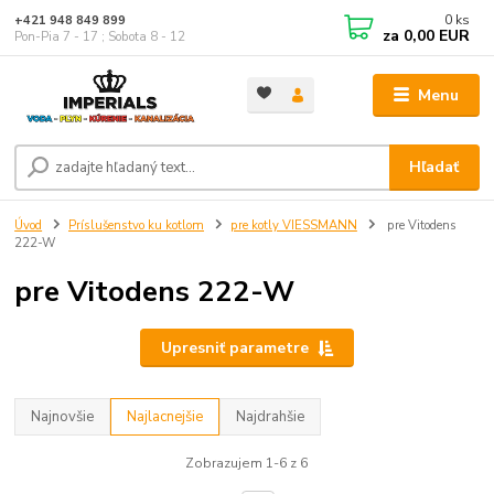
0
ks
+421 948 849 899
za
0,00 EUR
Pon-Pia 7 - 17 ; Sobota 8 - 12
Menu
Hľadať
Úvod
Príslušenstvo ku kotlom
pre kotly VIESSMANN
pre Vitodens
222-W
pre Vitodens 222-W
Upresniť parametre
Najnovšie
Najlacnejšie
Najdrahšie
Zobrazujem 1-6 z 6