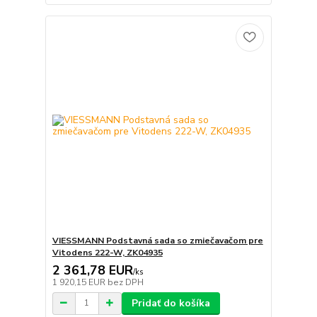
VIESSMANN Podstavná sada so zmiečavačom pre
Vitodens 222-W, ZK04935
2 361,78 EUR
/
ks
1 920,15 EUR
bez DPH
Pridať do košíka