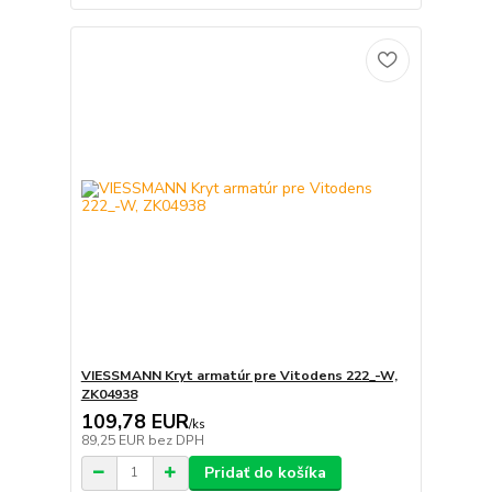
VIESSMANN Kryt armatúr pre Vitodens 222_-W,
ZK04938
109,78 EUR
/
ks
89,25 EUR
bez DPH
Pridať do košíka