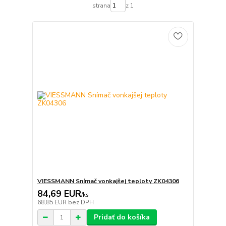
strana
z 1
VIESSMANN Snímač vonkajšej teploty ZK04306
84,69 EUR
/
ks
68,85 EUR
bez DPH
Pridať do košíka