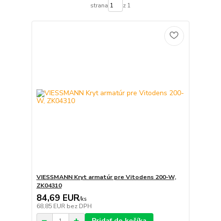
strana
z 1
VIESSMANN Kryt armatúr pre Vitodens 200-W,
ZK04310
84,69 EUR
/
ks
68,85 EUR
bez DPH
Pridať do košíka