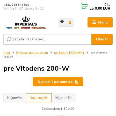
0
ks
+421 948 849 899
za
0,00 EUR
Pon-Pia 7 - 17 ; Sobota 8 - 12
Menu
Hľadať
Úvod
Príslušenstvo ku kotlom
pre kotly VIESSMANN
pre Vitodens
200-W
pre Vitodens 200-W
Upresniť parametre
Najnovšie
Najlacnejšie
Najdrahšie
Zobrazujem 1-10 z 10