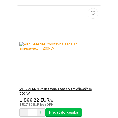
VIESSMANN Podstavná sada so zmiešavačom
200-W
1 866,22 EUR
/
ks
1 517,25 EUR
bez DPH
Pridať do košíka