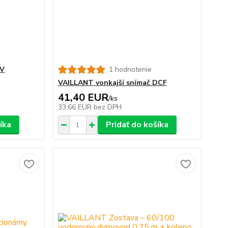
TV
1 hodnotenie
VAILLANT vonkajší snímač DCF
41,40 EUR
/
ks
33,66 EUR
bez DPH
íka
Pridať do košíka