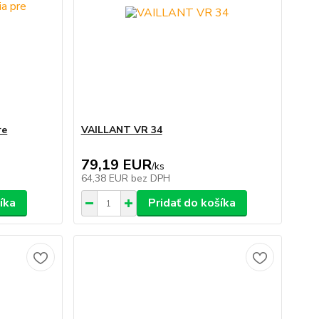
re
VAILLANT VR 34
79,19 EUR
/
ks
64,38 EUR
bez DPH
íka
Pridať do košíka