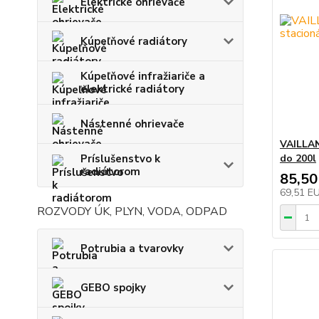
Elektrické ohrievače
Kúpeľňové radiátory
Kúpeľňové infražiariče a
elektrické radiátory
Nástenné ohrievače
VAILLAN
Príslušenstvo k
do 200l
radiátorom
85,50
69,51 E
ROZVODY ÚK, PLYN, VODA, ODPAD
Potrubia a tvarovky
GEBO spojky