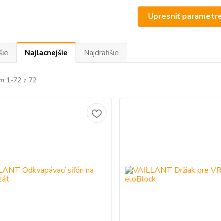
Upresniť parametr
šie
Najlacnejšie
Najdrahšie
m 1-72 z 72