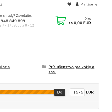
lár
Prihlásenie
e si rady? Zavolajte.
0
ks
 948 849 899
za
0,00 EUR
a 7 - 17 ; Sobota 8 - 12
lácia
Príslušenstvo pre kotly a
zás.
Do
EUR