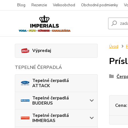
Blog
Rezenzie
Veľkoobchod
Obchodné podmienky
Vo
Úvod
P
Výpredaj
Prís
TEPELNÉ ČERPADLÁ
Čerpa
Tepelné čerpadlá
ATTACK
Tepelné čerpadlá
BUDERUS
Cena:
Tepelné čerpadlá
IMMERGAS