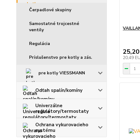
Čerpadlové skupiny
Samostatné trojcestné
VAILLA
ventily
Regulácia
25,20
Príslušenstvo pre kotly a zás.
20,49 E
pre kotly VIESSMANN
Odťah spalín/komíny
Univerzálne
regulátory/termostaty
Ochrana vykurovacieho
systému