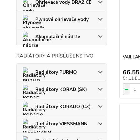
Ohrievače vody DRAŽICE
Plynové ohrievače vody
Akumulačné nádrže
RADIÁTORY A PRÍSLUŠENSTVO
VAILLA
66,55
Radiátory PURMO
54,11 E
Radiátory KORAD (SK)
Radiátory KORADO (CZ)
Radiátory VIESSMANN