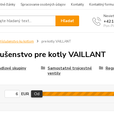
ľné články
Spracovanie osobných údajov
Kontakty
Kontaktný formu
Neviet
Hľadať
+421
Pon-Pi
ríslušenstvo ku kotlom
pre kotly VAILLANT
lušenstvo pre kotly VAILLANT
dlové skupiny
Samostatné trojcestné
Regu
ventily
EUR
Od