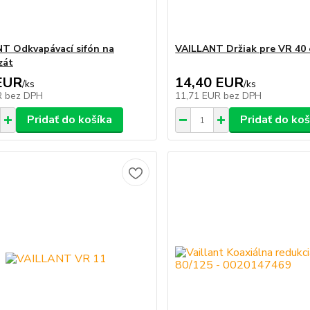
T Odkvapávací sifón na
VAILLANT Držiak pre VR 40 
zát
EUR
14,40 EUR
/
ks
/
ks
R
bez DPH
11,71 EUR
bez DPH
Pridať do košíka
Pridať do koš