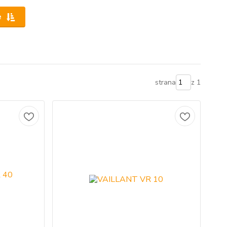
e
strana
z 1