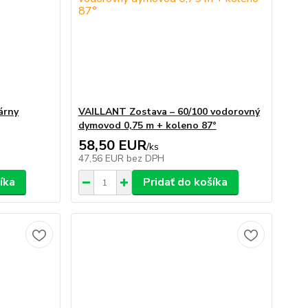
árny
VAILLANT Zostava – 60/100 vodorovný
dymovod 0,75 m + koleno 87°
58,50 EUR
/
ks
47,56 EUR
bez DPH
íka
Pridať do košíka