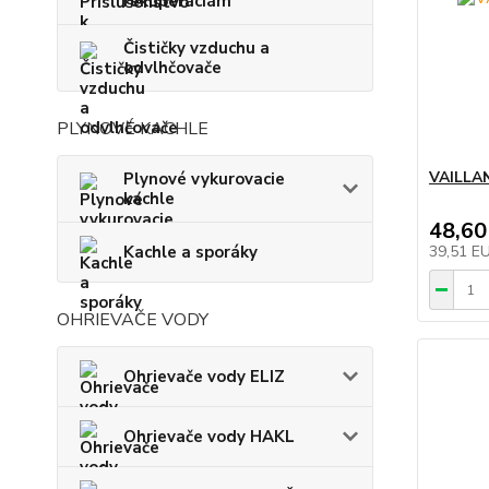
rekuperáciám
Čističky vzduchu a
odvlhčovače
PLYNOVÉ KACHLE
VAILLAN
Plynové vykurovacie
kachle
48,60
Kachle a sporáky
39,51 E
OHRIEVAČE VODY
Ohrievače vody ELIZ
Ohrievače vody HAKL