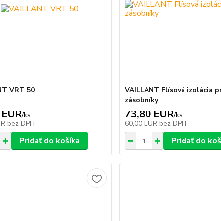
NT VRT 50
VAILLANT Flísová izolácia p
zásobníky
 EUR
73,80 EUR
/
ks
/
ks
UR
bez DPH
60,00 EUR
bez DPH
Pridať do košíka
Pridať do koš