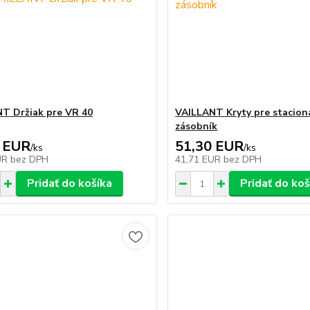
T Držiak pre VR 40
VAILLANT Kryty pre stacion
zásobník
 EUR
51,30 EUR
/
ks
/
ks
UR
bez DPH
41,71 EUR
bez DPH
Pridať do košíka
Pridať do koš