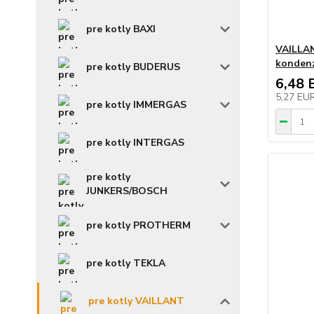
pre kotly BAXI
VAILLAN
konden
pre kotly BUDERUS
6,48 
5,27 EU
pre kotly IMMERGAS
pre kotly INTERGAS
pre kotly
JUNKERS/BOSCH
pre kotly PROTHERM
pre kotly TEKLA
pre kotly VAILLANT