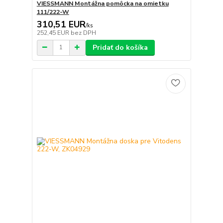
VIESSMANN Montážna pomôcka na omietku
111/222-W
310,51 EUR
/
ks
252,45 EUR
bez DPH
Pridať do košíka