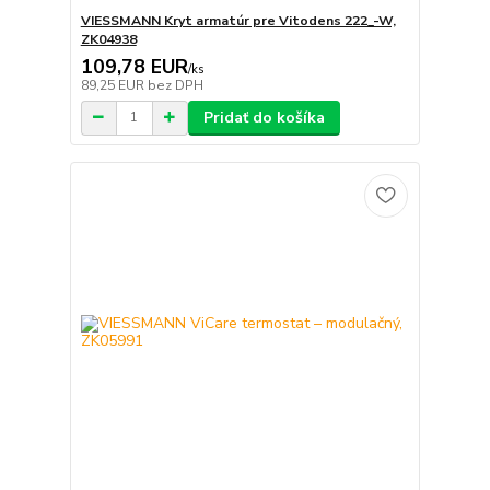
VIESSMANN Kryt armatúr pre Vitodens 222_-W,
ZK04938
109,78 EUR
/
ks
89,25 EUR
bez DPH
Pridať do košíka