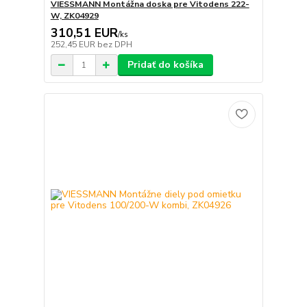
VIESSMANN Montážna doska pre Vitodens 222-
W, ZK04929
310,51 EUR
/
ks
252,45 EUR
bez DPH
Pridať do košíka