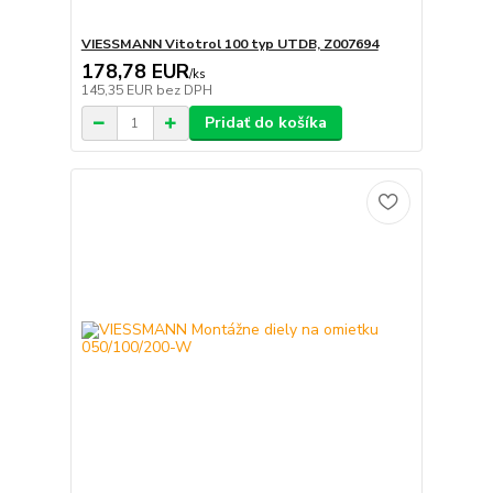
VIESSMANN Vitotrol 100 typ UTDB, Z007694
178,78 EUR
/
ks
145,35 EUR
bez DPH
Pridať do košíka