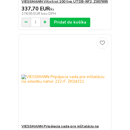
VIESSMANN Vitotrol 100 typ UTDB-RF2, Z007695
337,70 EUR
/
ks
274,55 EUR
bez DPH
Pridať do košíka
VIESSMANN Pripájacia sada pre inštaláciu na