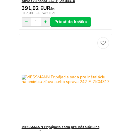
omietku nahor 242-F, ZK04316
391,02 EUR
/
ks
317,90 EUR
bez DPH
Pridať do košíka
VIESSMANN Pripájacia sada pre inštaláciu na