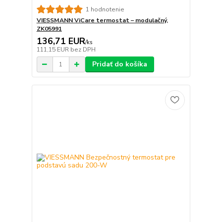
1 hodnotenie
VIESSMANN ViCare termostat – modulačný,
ZK05991
136,71 EUR
/
ks
111,15 EUR
bez DPH
Pridať do košíka