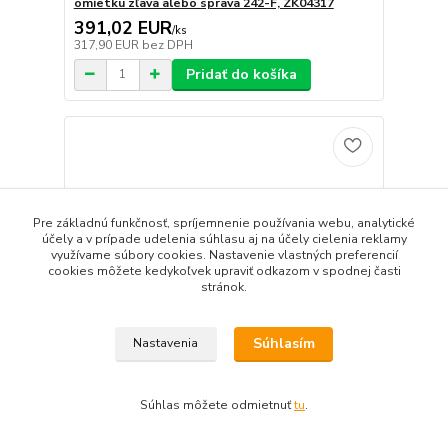
omietku zľava alebo sprava 242-F, ZK04317
391,02 EUR
/
ks
317,90 EUR
bez DPH
Pridať do košíka
Pre základnú funkčnosť, spríjemnenie používania webu, analytické
účely a v prípade udelenia súhlasu aj na účely cielenia reklamy
využívame súbory cookies. Nastavenie vlastných preferencií
cookies môžete kedykoľvek upraviť odkazom v spodnej časti
stránok.
Súhlasím
Nastavenia
Súhlas môžete odmietnuť
tu
.
VIESSMANN Pripojovacia sada cirkulačného