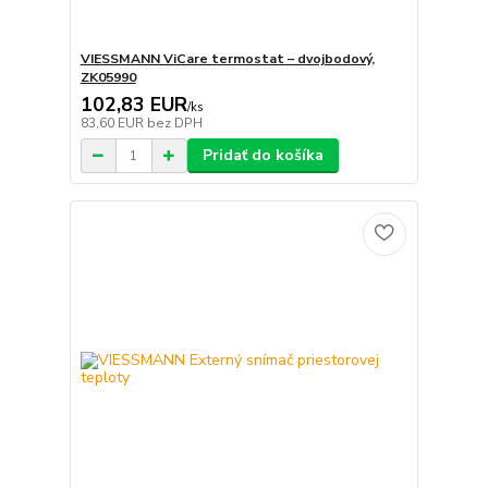
VIESSMANN ViCare termostat – dvojbodový,
ZK05990
102,83 EUR
/
ks
83,60 EUR
bez DPH
Pridať do košíka