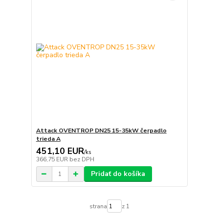
Attack OVENTROP DN25 15-35kW čerpadlo
trieda A
451,10 EUR
/
ks
366,75 EUR
bez DPH
Pridať do košíka
strana
z 1