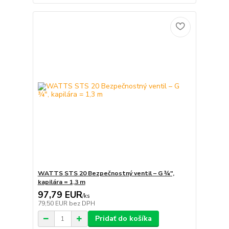
WATTS STS 20 Bezpečnostný ventil – G ¾",
kapilára = 1,3 m
97,79 EUR
/
ks
79,50 EUR
bez DPH
Pridať do košíka