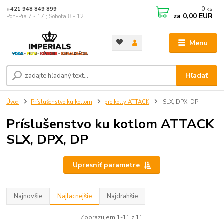
0
ks
+421 948 849 899
za
0,00 EUR
Pon-Pia 7 - 17 ; Sobota 8 - 12
Menu
Hľadať
Úvod
Príslušenstvo ku kotlom
pre kotly ATTACK
SLX, DPX, DP
Príslušenstvo ku kotlom ATTACK
SLX, DPX, DP
Upresniť parametre
Najnovšie
Najlacnejšie
Najdrahšie
Zobrazujem 1-11 z 11