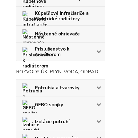
Kúpeľňové infražiariče a
elektrické radiátory
Nástenné ohrievače
Príslušenstvo k
radiátorom
ROZVODY ÚK, PLYN, VODA, ODPAD
Potrubia a tvarovky
GEBO spojky
Izolácie potrubí