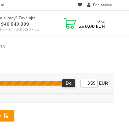
lár
Prihlásenie
e si rady? Zavolajte.
0
ks
 948 849 899
za
0,00 EUR
a 7 - 17 ; Sobota 8 - 12
ERS
Do
EUR
e