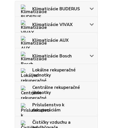
Klimatizácie BUDERUS
Klimatizácie VIVAX
Klimatizácie AUX
Klimatizácie Bosch
Lokálne rekuperačné
jednotky
Centrálne rekuperačné
jednotky
Príslušenstvo k
rekuperáciám
Čističky vzduchu a
odvlhčovače