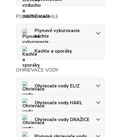
PLYNOVÉ KACHLE
Plynové vykurovacie
kachle
Kachle a sporáky
OHRIEVAČE VODY
Ohrievače vody ELIZ
Ohrievače vody HAKL
Ohrievače vody DRAŽICE
Plynové ohrievače vody