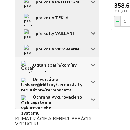
pre kotly PROTHERM
358,
291,60 
pre kotly TEKLA
pre kotly VAILLANT
pre kotly VIESSMANN
Odťah spalín/komíny
Univerzálne
regulátory/termostaty
Ochrana vykurovacieho
systému
KLIMATIZÁCIE A REREKUPERÁCIA
VZDUCHU