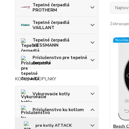
Tepelné čerpadlá
Najnov
PROTHERM
Tepelné čerpadlá
Zobrazuje
VAILLANT
Tepelné čerpadlá
Novinka
VIESSMANN
Príslušenstvo pre tepelné
čerpadlá
KOTLY A DOPLNKY
Vykurovacie kotly
Príslušenstvo ku kotlom
pre kotly ATTACK
Bosch C