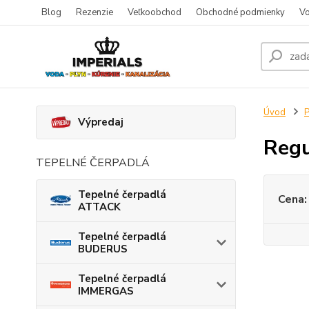
Blog
Rezenzie
Veľkoobchod
Obchodné podmienky
Vo
Úvod
P
Výpredaj
Regu
TEPELNÉ ČERPADLÁ
Tepelné čerpadlá
Cena:
ATTACK
Tepelné čerpadlá
BUDERUS
Tepelné čerpadlá
IMMERGAS