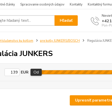
ľné články
Spracovanie osobných údajov
Kontakty
Kontaktný formu
Neviet
Hľadať
+421
Pon-Pi
ríslušenstvo ku kotlom
pre kotly JUNKERS/BOSCH
Regulácia JUNK
lácia JUNKERS
EUR
Od
Upresniť parametr