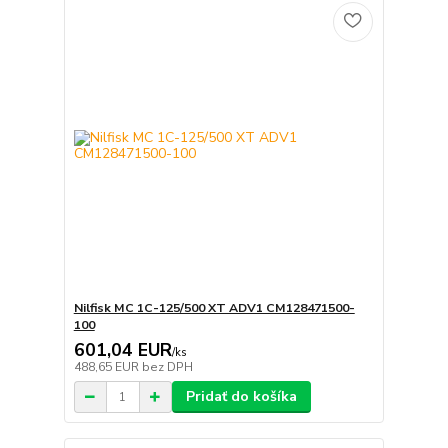
Nilfisk MC 1C-125/500 XT ADV1 CM128471500-
100
601,04 EUR
/
ks
488,65 EUR
bez DPH
Pridať do košíka