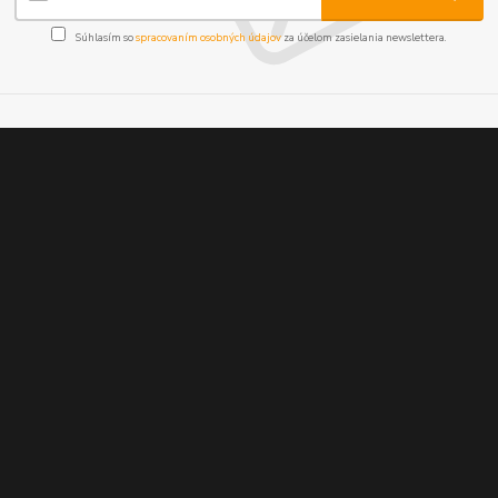
Súhlasím so
spracovaním osobných údajov
za účelom zasielania newslettera.