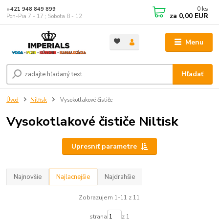
0
ks
+421 948 849 899
za
0,00 EUR
Pon-Pia 7 - 17 ; Sobota 8 - 12
Menu
Hľadať
Úvod
Nilfisk
Vysokotlakové čističe
Vysokotlakové čističe Niltisk
Upresniť parametre
Najnovšie
Najlacnejšie
Najdrahšie
Zobrazujem 1-11 z 11
strana
z 1