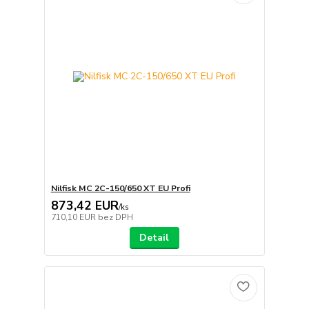
Nilfisk MC 2C-150/650 XT EU Profi
873,42 EUR
/
ks
710,10 EUR
bez DPH
Detail