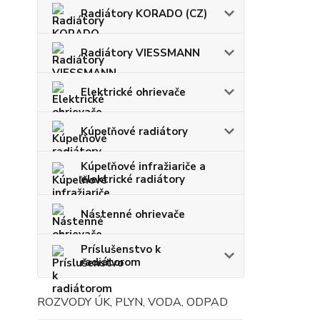
Radiátory KORADO (CZ)
Radiátory VIESSMANN
Elektrické ohrievače
Kúpeľňové radiátory
Kúpeľňové infražiariče a
elektrické radiátory
Nástenné ohrievače
Príslušenstvo k
radiátorom
ROZVODY ÚK, PLYN, VODA, ODPAD