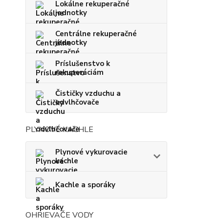
Lokálne rekuperačné
jednotky
Centrálne rekuperačné
jednotky
Príslušenstvo k
rekuperáciám
Čističky vzduchu a
odvlhčovače
PLYNOVÉ KACHLE
Plynové vykurovacie
kachle
Kachle a sporáky
OHRIEVAČE VODY