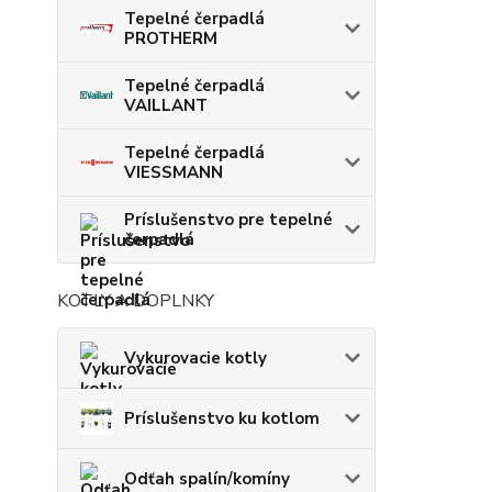
Tepelné čerpadlá
PROTHERM
Tepelné čerpadlá
VAILLANT
Tepelné čerpadlá
VIESSMANN
Príslušenstvo pre tepelné
čerpadlá
KOTLY A DOPLNKY
Vykurovacie kotly
Príslušenstvo ku kotlom
Odťah spalín/komíny