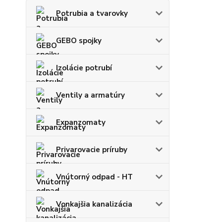
Potrubia a tvarovky
GEBO spojky
Izolácie potrubí
Ventily a armatúry
Expanzomaty
Privarovacie príruby
Vnútorný odpad - HT
Vonkajšia kanalizácia