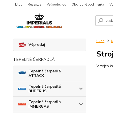
Blog
Rezenzie
Veľkoobchod
Obchodné podmienky
Vo
Úvod
N
Výpredaj
Stro
TEPELNÉ ČERPADLÁ
V tejto k
Tepelné čerpadlá
ATTACK
Tepelné čerpadlá
BUDERUS
Tepelné čerpadlá
IMMERGAS