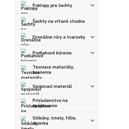
Poklopy pre šachty
Šachty na vŕtané studne
Drenážne rúry a tvarovky
Podlahové kúrenie
Tesniace materiály,
tesnenia
Spojovací materiál
Príslušenstvo na
spájkovanie
Silikóny, tmely, fólie,
dvierka