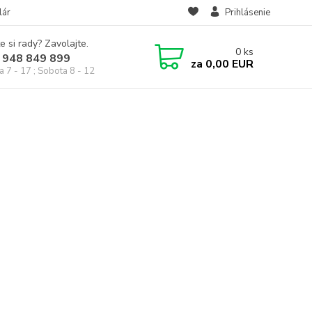
lár
Prihlásenie
e si rady? Zavolajte.
0
ks
 948 849 899
za
0,00 EUR
a 7 - 17 ; Sobota 8 - 12