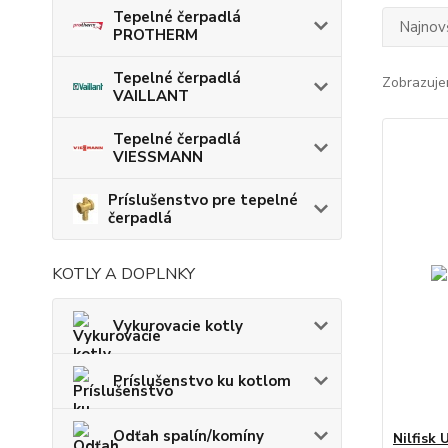
Tepelné čerpadlá
Najnov
PROTHERM
Tepelné čerpadlá
Zobrazuje
VAILLANT
Tepelné čerpadlá
VIESSMANN
Príslušenstvo pre tepelné
čerpadlá
KOTLY A DOPLNKY
Vykurovacie kotly
Príslušenstvo ku kotlom
Odťah spalín/komíny
Nilfisk 