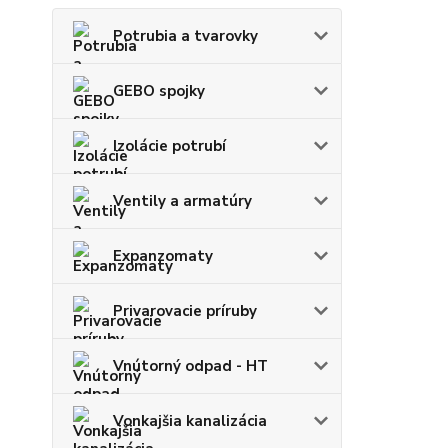
Potrubia a tvarovky
GEBO spojky
Izolácie potrubí
Ventily a armatúry
Expanzomaty
Privarovacie príruby
Vnútorný odpad - HT
Vonkajšia kanalizácia