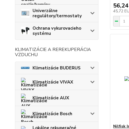
56,24
Univerzálne
45,72 E
regulátory/termostaty
Ochrana vykurovacieho
systému
KLIMATIZÁCIE A REREKUPERÁCIA
VZDUCHU
Klimatizácie BUDERUS
Klimatizácie VIVAX
Klimatizácie AUX
Klimatizácie Bosch
Nilfisk 
Lokálne rekuperačné