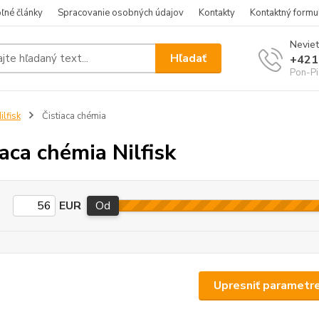
ľné články
Spracovanie osobných údajov
Kontakty
Kontaktný formu
Neviet
Hľadať
+421
Pon-Pi
ilfisk
Čistiaca chémia
iaca chémia Nilfisk
EUR
Od
Upresniť parametr