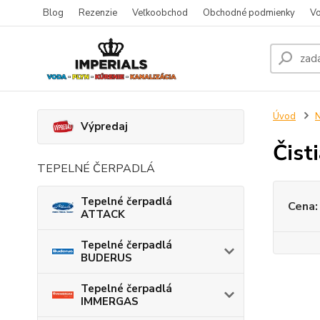
Blog
Rezenzie
Veľkoobchod
Obchodné podmienky
Vo
Úvod
N
Výpredaj
Čist
TEPELNÉ ČERPADLÁ
Tepelné čerpadlá
Cena:
ATTACK
Tepelné čerpadlá
BUDERUS
Tepelné čerpadlá
IMMERGAS