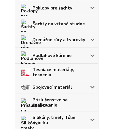
Poklopy pre šachty
Šachty na vŕtané studne
Drenážne rúry a tvarovky
Podlahové kúrenie
Tesniace materiály,
tesnenia
Spojovací materiál
Príslušenstvo na
spájkovanie
Silikóny, tmely, fólie,
dvierka