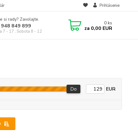
lár
Prihlásenie
e si rady? Zavolajte.
0
ks
 948 849 899
za
0,00 EUR
a 7 - 17 ; Sobota 8 - 12
Do
EUR
e