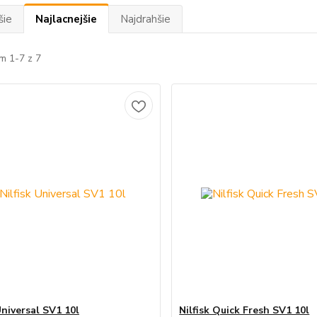
šie
Najlacnejšie
Najdrahšie
m 1-7 z 7
Universal SV1 10l
Nilfisk Quick Fresh SV1 10l