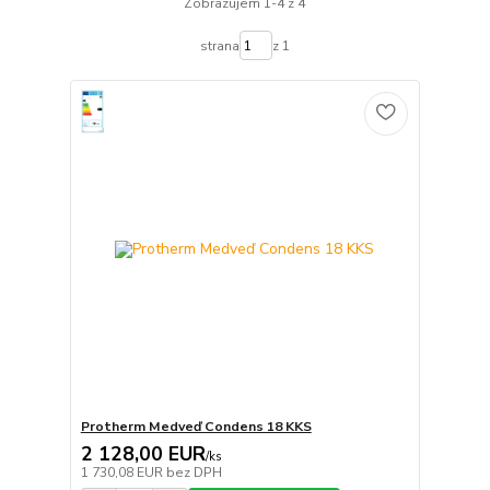
Zobrazujem 1-4 z 4
strana
z 1
Protherm Medveď Condens 18 KKS
2 128,00 EUR
/
ks
1 730,08 EUR
bez DPH