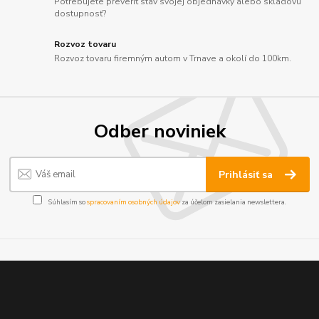
Potrebujete preveriť stav svojej objednávky alebo skladovú
dostupnosť?
Rozvoz tovaru
Rozvoz tovaru firemným autom v Trnave a okolí do 100km.
Odber noviniek
Prihlásiť sa
Súhlasím so
spracovaním osobných údajov
za účelom zasielania newslettera.