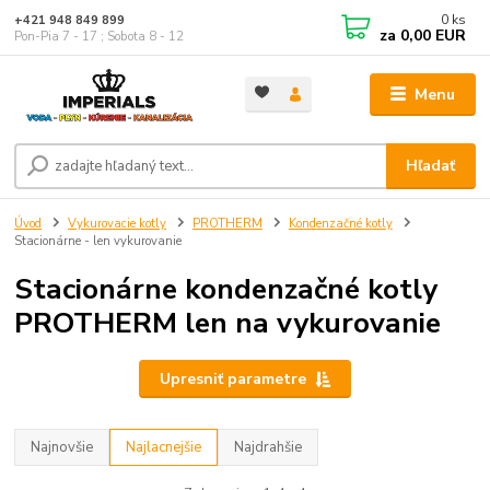
0
ks
+421 948 849 899
za
0,00 EUR
Pon-Pia 7 - 17 ; Sobota 8 - 12
Menu
Hľadať
Úvod
Vykurovacie kotly
PROTHERM
Kondenzačné kotly
Stacionárne - len vykurovanie
Stacionárne kondenzačné kotly
PROTHERM len na vykurovanie
Upresniť parametre
Najnovšie
Najlacnejšie
Najdrahšie