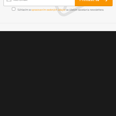
Súhlasím so
spracovaním osobných údajov
za účelom zasielania newslettera.