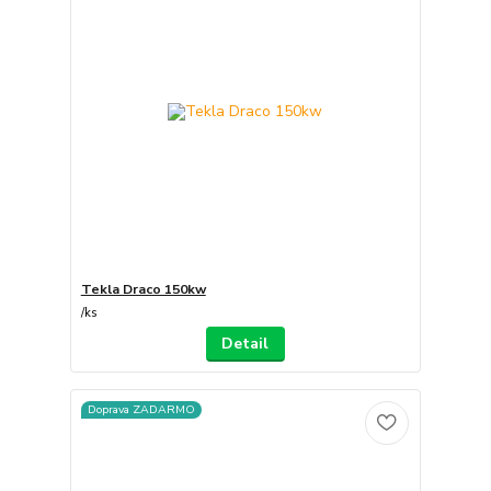
Tekla Draco 150kw
/
ks
Detail
Doprava ZADARMO