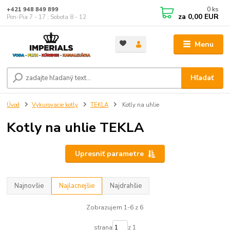
0
ks
+421 948 849 899
za
0,00 EUR
Pon-Pia 7 - 17 ; Sobota 8 - 12
Menu
Hľadať
Úvod
Vykurovacie kotly
TEKLA
Kotly na uhlie
Kotly na uhlie TEKLA
Upresniť parametre
Najnovšie
Najlacnejšie
Najdrahšie
Zobrazujem 1-6 z 6
strana
z 1