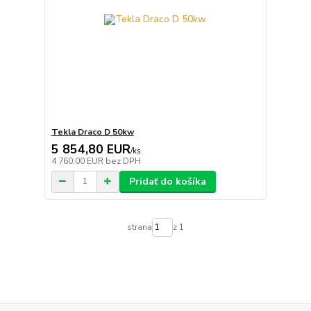
Tekla Draco D 50kw
5 854,80 EUR
/
ks
4 760,00 EUR
bez DPH
Pridať do košíka
strana
z 1