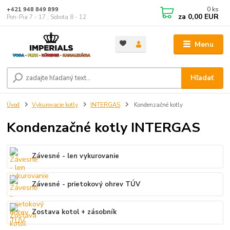
0
ks
+421 948 849 899
za
0,00 EUR
Pon-Pia 7 - 17 ; Sobota 8 - 12
Menu
Hľadať
Úvod
Vykurovacie kotly
INTERGAS
Kondenzačné kotly
Kondenzačné kotly INTERGAS
Závesné - len vykurovanie
Závesné - prietokový ohrev TÚV
Zostava kotol + zásobník