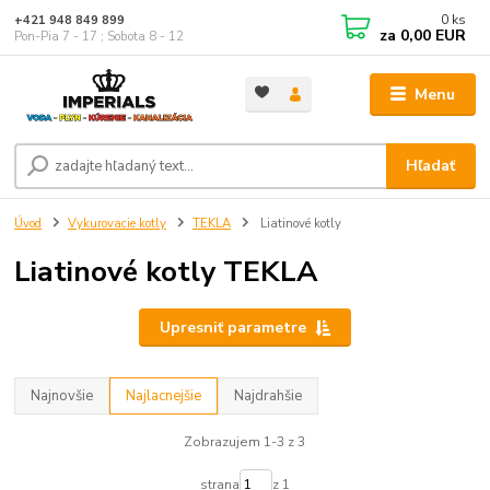
0
ks
+421 948 849 899
za
0,00 EUR
Pon-Pia 7 - 17 ; Sobota 8 - 12
Menu
Hľadať
Úvod
Vykurovacie kotly
TEKLA
Liatinové kotly
Liatinové kotly TEKLA
Upresniť parametre
Najnovšie
Najlacnejšie
Najdrahšie
Zobrazujem 1-3 z 3
strana
z 1