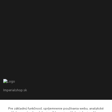
Imperialshop.sk
+421 948 849 899
Pon-Pia 7 - 17 ; Sobota 8 - 12
Pre základnú funkčnosť, spríjemnenie používania webu, analytické