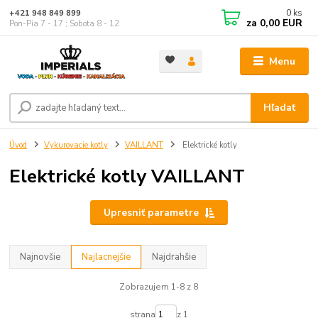
0
ks
+421 948 849 899
za
0,00 EUR
Pon-Pia 7 - 17 ; Sobota 8 - 12
Menu
Hľadať
Úvod
Vykurovacie kotly
VAILLANT
Elektrické kotly
Elektrické kotly VAILLANT
Upresniť parametre
Najnovšie
Najlacnejšie
Najdrahšie
Zobrazujem 1-8 z 8
strana
z 1