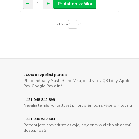
Pridať do košíka
strana
z 1
100% bezpečná platba
Platobné karty MasterCard, Visa, platby cez QR kódy, Apple
Pay, Google Pay a iné
+421 948 849 899
Neváhajte nás kontaktovať pri problémoch s výberom tovaru
+421 948 630 604
Potrebujete preveriť stav svojej objednávky alebo skladovú
dostupnosť?