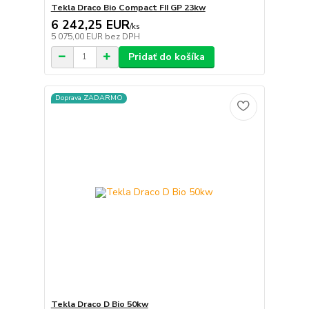
Tekla Draco Bio Compact FII GP 23kw
6 242,25 EUR
/
ks
5 075,00 EUR
bez DPH
Pridať do košíka
Doprava ZADARMO
Tekla Draco D Bio 50kw