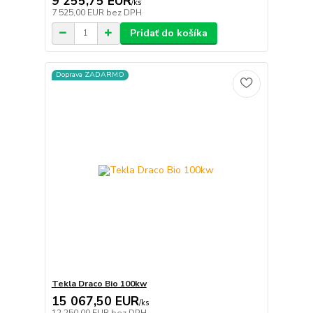
9 255,75 EUR
/
ks
7 525,00 EUR
bez DPH
Pridať do košíka
Doprava ZADARMO
Tekla Draco Bio 100kw
15 067,50 EUR
/
ks