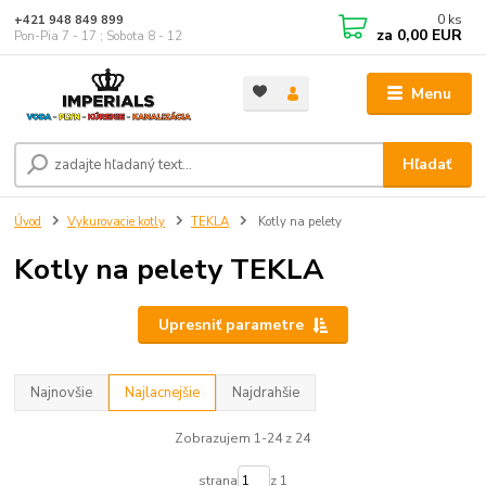
0
ks
+421 948 849 899
za
0,00 EUR
Pon-Pia 7 - 17 ; Sobota 8 - 12
Menu
Hľadať
Úvod
Vykurovacie kotly
TEKLA
Kotly na pelety
Kotly na pelety TEKLA
Upresniť parametre
Najnovšie
Najlacnejšie
Najdrahšie
Zobrazujem 1-24 z 24
strana
z 1