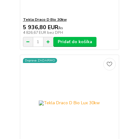
Tekla Draco D Bio 30kw
5 936,80 EUR
/
ks
4 826,67 EUR
bez DPH
Pridať do košíka
Doprava ZADARMO