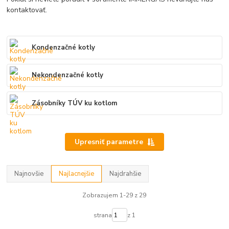
kontaktovať.
Kondenzačné kotly
Nekondenzačné kotly
Zásobníky TÚV ku kotlom
Upresniť parametre
Najnovšie
Najlacnejšie
Najdrahšie
Zobrazujem 1-29 z 29
strana
z 1