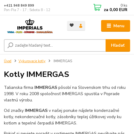
0
ks
+421 948 849 899
za
0,00 EUR
Pon-Pia 7 - 17 ; Sobota 8 - 12
Menu
Hľadať
Úvod
Vykurovacie kotly
IMMERGAS
Kotly IMMERGAS
Talianska firma
IMMERGAS
pôsobí na Slovenskom trhu od roku
1998. V roku 2008 spoločnosť IMMERGAS spustila v Poprade
vlastnú výrobu.
Od značky
IMMERGAS
v našej ponuke nájdete kondenzačné
kotly, nekondenzačné kotly, zásobníky teplej úžitkovej vody ku
kotlom a tepelné čerpadlá IMMERGAS.
Pokiaľ si neviete poradit v sortimente IMMERGAS neváhajte nás