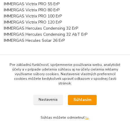
IMMERGAS Victrix PRO 55 ErP
IMMERGAS Victrix PRO 80 ErP
IMMERGAS Victrix PRO 100 ErP
IMMERGAS Victrix PRO 120 ErP
IMMERGAS Hercules Condensing 32 ErP
IMMERGAS Hercules Condensing 32 AbT ErP
IMMERGAS Hecules Solar 26 ErP
Pre základnú funkčnosť, spríjemnenie používania webu, analytické
účely a v prípade udelenia súhlasu aj na účely cielenia reklamy
využívame súbory cookies. Nastavenie vlastných preferencií
cookies môžete kedykoľvek upraviť odkazom v spodnej časti
100% bezpečná platba
stránok.
Platobné karty MasterCard, Visa, platby cez QR kódy, Apple
Pay, Google Pay a iné
Súhlasím
Nastavenia
+421 948 849 899
Neváhajte nás kontaktovať pri problémoch s výberom tovaru
Súhlas môžete odmietnuť
tu
.
+421 948 630 604